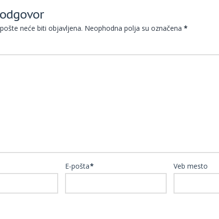
 odgovor
pošte neće biti objavljena.
Neophodna polja su označena
*
E-pošta
*
Veb mesto