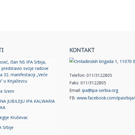
TI
KONTAKT
vić, član NS IPA Srbija,
, predstavio svoje radove
a 32. manifestaciji „Veče
Telefon: 011/3122805
a” u Knjaževcu
Faks: 011/3122805
Email:
ipa@ipa-serbia.org
je Srem
FB:
www.facebook.com/ipasrbija/
 NA JUBILEJU IPA KALWARIA
KA
egije Kruševac
A Srbije