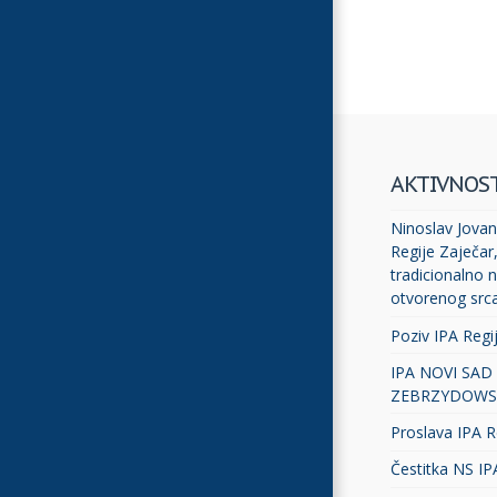
AKTIVNOS
Ninoslav Jovano
Regije Zaječar
tradicionalno n
otvorenog src
Poziv IPA Regi
IPA NOVI SAD
ZEBRZYDOWS
Proslava IPA R
Čestitka NS IP