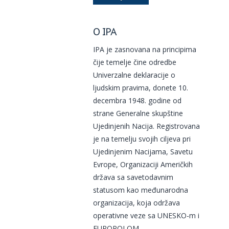
O IPA
IPA je zasnovana na principima
čije temelje čine odredbe
Univerzalne deklaracije o
ljudskim pravima, donete 10.
decembra 1948. godine od
strane Generalne skupštine
Ujedinjenih Nacija. Registrovana
je na temelju svojih ciljeva pri
Ujedinjenim Nacijama, Savetu
Evrope, Organizaciji Američkih
država sa savetodavnim
statusom kao međunarodna
organizacija, koja održava
operativne veze sa UNESKO-m i
EUROPOLOM.