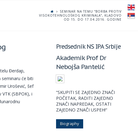
SEMINAR NA TEMU “BORBA PROTIV
VISOKOTEHNOLOŠKOG KRIMINALA“, KLADOVO
OD 15. DO 17.04.2016. GODINE
og
Predsednik NS IPA Srbije
Akademik Prof Dr
Nebojša Pantelić
otelu Đerdap,
 seminaru će biti
imir Urošević, šef
“SKUPITI SE ZAJEDNO ZNAČI
iv VTK (SBPOK), i
POČETAK, RADITI ZAJEDNO
eđunarodnu
ZNAČI NAPREDAK, OSTATI
ZAJEDNO ZNAČI USPEH!“
Biography