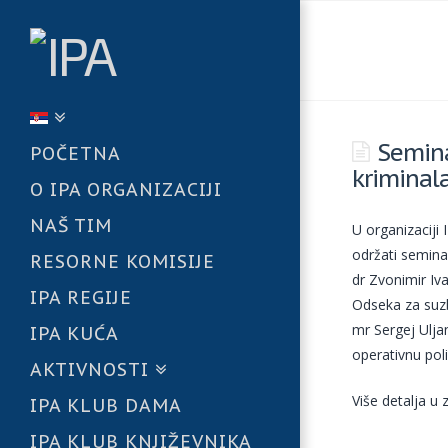
Semina
POČETNA
kriminala
O IPA ORGANIZACIJI
NAŠ TIM
U organizaciji
održati semina
RESORNE KOMISIJE
dr Zvonimir Iv
IPA REGIJE
Odseka za suzb
mr Sergej Ulj
IPA KUĆA
operativnu poli
AKTIVNOSTI
Više detalja u
IPA KLUB DAMA
IPA KLUB KNJIŽEVNIKA