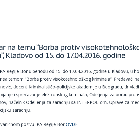
r na temu “Borba protiv visokotehnološk
“, Kladovo od 15. do 17.04.2016. godine
 IPA Regije Bor u periodu od 15. do 17.04.2016. godine u Kladovu, u h
r sa temom “Borba protiv visokotehnološkog kriminala“. Predavači na
anović, docent Kriminalističo-policijske akademije u Beogradu, dr Vlad
ijanje i sprečavanje elektronskog kriminala, Odeljenja za borbu prot
anov, načelnik Odeljenja za saradnju sa INTERPOL-om, Uprave za m
cijsku saradnju.
 zvaničnom pozivu IPA Regije Bor
OVDE