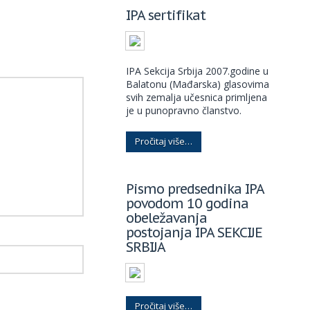
IPA sertifikat
IPA Sekcija Srbija 2007.godine u
Balatonu (Mađarska) glasovima
svih zemalja učesnica primljena
je u punopravno članstvo.
Pročitaj više…
Pismo predsednika IPA
povodom 10 godina
obeležavanja
postojanja IPA SEKCIJE
SRBIJA
Pročitaj više…