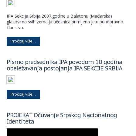
IPA Sekcija Srbija 2007.godine u Balatonu (Mađarska)
glasovima svih zemalja učesnica primljena je u punopravno
članstvo.
Pročitaj više…
Pismo predsednika IPA povodom 10 godina
obeležavanja postojanja IPA SEKCIJE SRBIJA
Pročitaj više…
PROJEKAT Očuvanje Srpskog Nacionalnog
Identiteta