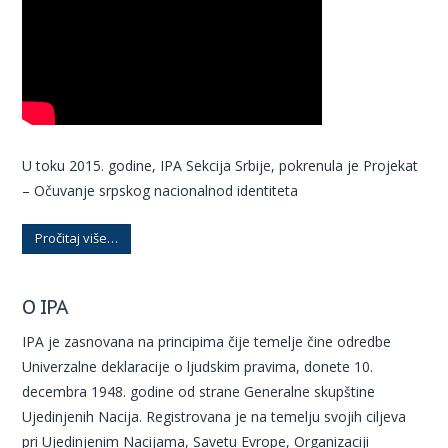
U toku 2015. godine, IPA Sekcija Srbije, pokrenula je Projekat
– Očuvanje srpskog nacionalnod identiteta
Pročitaj više…
O IPA
IPA je zasnovana na principima čije temelje čine odredbe
Univerzalne deklaracije o ljudskim pravima, donete 10.
decembra 1948. godine od strane Generalne skupštine
Ujedinjenih Nacija. Registrovana je na temelju svojih ciljeva
pri Ujedinjenim Nacijama, Savetu Evrope, Organizaciji