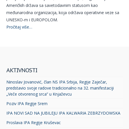
Američkih država sa savetodavnim statusom kao
međunarodna organizacija, koja održava operativne veze sa
UNESKO-m i EUROPOLOM.
Pročitaj više…
AKTIVNOSTI
Ninoslav Jovanović, član NS IPA Srbija, Regije Zaječar,
predstavio svoje radove tradicionalno na 32. manifestaciji
„Veče otvorenog srca” u Knjaževcu
Poziv IPA Regije Srem
IPA NOVI SAD NA JUBILEJU IPA KALWARIA ZEBRZYDOWSKA
Proslava IPA Regije Kruševac