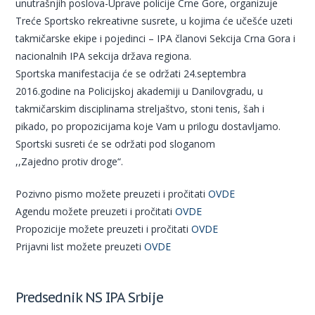
unutrašnjih poslova-Uprave policije Crne Gore, organizuje
Treće Sportsko rekreativne susrete, u kojima će učešće uzeti
takmičarske ekipe i pojedinci – IPA članovi Sekcija Crna Gora i
nacionalnih IPA sekcija država regiona.
Sportska manifestacija će se održati 24.septembra
2016.godine na Policijskoj akademiji u Danilovgradu, u
takmičarskim disciplinama streljaštvo, stoni tenis, šah i
pikado, po propozicijama koje Vam u prilogu dostavljamo.
Sportski susreti će se održati pod sloganom
,,Zajedno protiv droge“.
Pozivno pismo možete preuzeti i pročitati
OVDE
Agendu možete preuzeti i pročitati
OVDE
Propozicije možete preuzeti i pročitati
OVDE
Prijavni list možete preuzeti
OVDE
Predsednik NS IPA Srbije