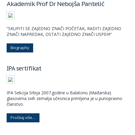
Akademik Prof Dr Nebojša Pantelić
“SKUPITI SE ZAJEDNO ZNAČI POČETAK, RADITI ZAJEDNO
ZNAČI NAPREDAK, OSTATI ZAJEDNO ZNAČI USPEH!“
Biography
IPA sertifikat
IPA Sekcija Srbija 2007.godine u Balatonu (Mađarska)
glasovima svih zemalja učesnica primljena je u punopravno
članstvo.
Pročitaj više…