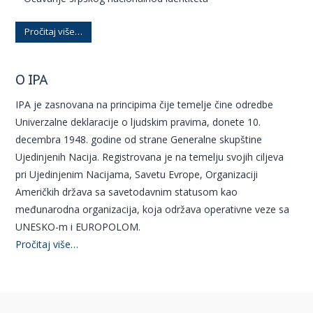
Pročitaj više…
O IPA
IPA je zasnovana na principima čije temelje čine odredbe
Univerzalne deklaracije o ljudskim pravima, donete 10.
decembra 1948. godine od strane Generalne skupštine
Ujedinjenih Nacija. Registrovana je na temelju svojih ciljeva
pri Ujedinjenim Nacijama, Savetu Evrope, Organizaciji
Američkih država sa savetodavnim statusom kao
međunarodna organizacija, koja održava operativne veze sa
UNESKO-m i EUROPOLOM.
Pročitaj više…