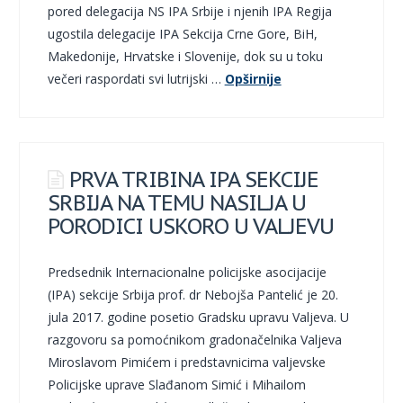
pored delegacija NS IPA Srbije i njenih IPA Regija
ugostila delegacije IPA Sekcija Crne Gore, BiH,
Makedonije, Hrvatske i Slovenije, dok su u toku
večeri raspordati svi lutrijski …
Opširnije
PRVA TRIBINA IPA SEKCIJE
SRBIJA NA TEMU NASILJA U
PORODICI USKORO U VALJEVU
Predsednik Internacionalne policijske asocijacije
(IPA) sekcije Srbija prof. dr Nebojša Pantelić je 20.
jula 2017. godine posetio Gradsku upravu Valjeva. U
razgovoru sa pomoćnikom gradonačelnika Valjeva
Miroslavom Pimićem i predstavnicima valjevske
Policijske uprave Slađanom Simić i Mihailom