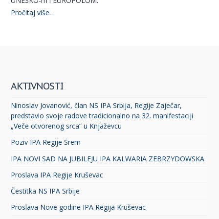
UNESKO-m i EUROPOLOM.
Pročitaj više…
AKTIVNOSTI
Ninoslav Jovanović, član NS IPA Srbija, Regije Zaječar,
predstavio svoje radove tradicionalno na 32. manifestaciji
„Veče otvorenog srca” u Knjaževcu
Poziv IPA Regije Srem
IPA NOVI SAD NA JUBILEJU IPA KALWARIA ZEBRZYDOWSKA
Proslava IPA Regije Kruševac
Čestitka NS IPA Srbije
Proslava Nove godine IPA Regija Kruševac