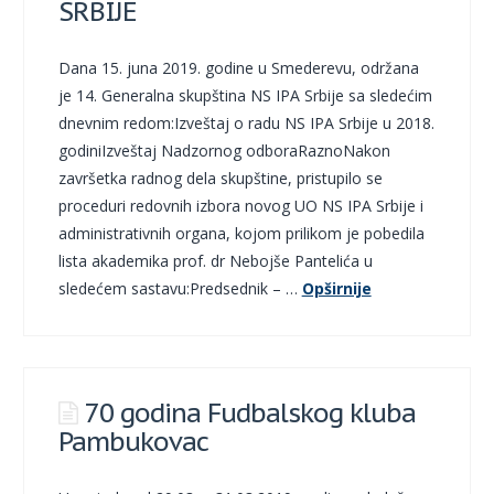
SRBIJE
Dana 15. juna 2019. godine u Smederevu, održana
je 14. Generalna skupština NS IPA Srbije sa sledećim
dnevnim redom:Izveštaj o radu NS IPA Srbije u 2018.
godiniIzveštaj Nadzornog odboraRaznoNakon
završetka radnog dela skupštine, pristupilo se
proceduri redovnih izbora novog UO NS IPA Srbije i
administrativnih organa, kojom prilikom je pobedila
lista akademika prof. dr Nebojše Pantelića u
sledećem sastavu:Predsednik – …
Opširnije
70 godina Fudbalskog kluba
Pambukovac