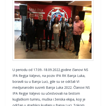
U periodu od 17.09.-18.09.2022.godine članovi NS
IPA Regija Valjevo, na poziv IPA RK Banja Luka,
boravili su u Banja Luci, gde su se održali VI
medjunarodni susreti Banja Luka 2022. Članovi NS
IPA Regije Valjevo su učestvovali na šestom
kuglaškom turniru, muška i ženska ekipa, koji je
održan u gradskoj kuglani u Banja Luci. Tokom