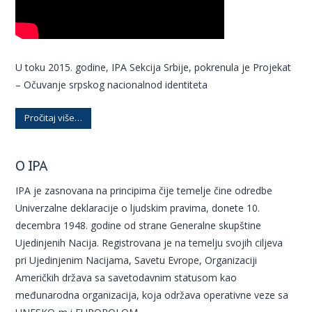
U toku 2015. godine, IPA Sekcija Srbije, pokrenula je Projekat
– Očuvanje srpskog nacionalnod identiteta
Pročitaj više…
O IPA
IPA je zasnovana na principima čije temelje čine odredbe
Univerzalne deklaracije o ljudskim pravima, donete 10.
decembra 1948. godine od strane Generalne skupštine
Ujedinjenih Nacija. Registrovana je na temelju svojih ciljeva
pri Ujedinjenim Nacijama, Savetu Evrope, Organizaciji
Američkih država sa savetodavnim statusom kao
međunarodna organizacija, koja održava operativne veze sa