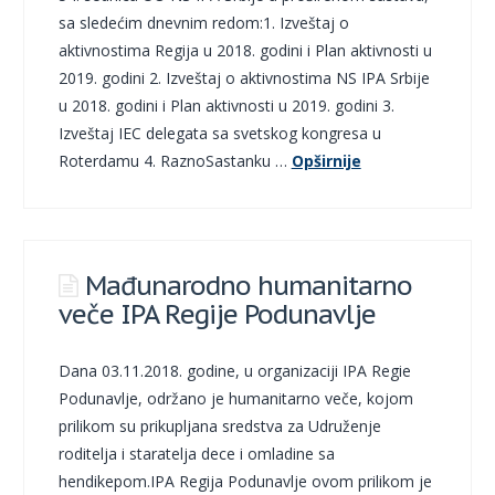
sa sledećim dnevnim redom:1. Izveštaj o
aktivnostima Regija u 2018. godini i Plan aktivnosti u
2019. godini 2. Izveštaj o aktivnostima NS IPA Srbije
u 2018. godini i Plan aktivnosti u 2019. godini 3.
Izveštaj IEC delegata sa svetskog kongresa u
Roterdamu 4. RaznoSastanku …
Opširnije
Mađunarodno humanitarno
veče IPA Regije Podunavlje
Dana 03.11.2018. godine, u organizaciji IPA Regie
Podunavlje, održano je humanitarno veče, kojom
prilikom su prikupljana sredstva za Udruženje
roditelja i staratelja dece i omladine sa
hendikepom.IPA Regija Podunavlje ovom prilikom je