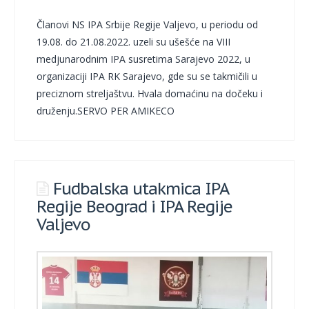
Članovi NS IPA Srbije Regije Valjevo, u periodu od
19.08. do 21.08.2022. uzeli su ušešće na VIII
medjunarodnim IPA susretima Sarajevo 2022, u
organizaciji IPA RK Sarajevo, gde su se takmičili u
preciznom streljaštvu. Hvala domaćinu na dočeku i
druženju.SERVO PER AMIKECO
Fudbalska utakmica IPA
Regije Beograd i IPA Regije
Valjevo