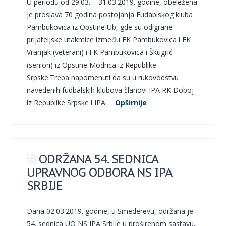
U periodu od 29.03. – 31.03.2019. godine, obeležena
je proslava 70 godina postojanja Fudablskog kluba
Pambukovica iz Opstine Ub, gde su odigrane
prijateljske utakmice između FK Pambukovica i FK
Vranjak (veterani) i FK Pambukovica i Škugrić
(seniori) iz Opstine Modrica iz Republike
Srpske.Treba napomenuti da su u rukovodstvu
navedenih fudbalskih klubova članovi IPA RK Doboj
iz Republike Srpske i IPA …
Opširnije
ODRŽANA 54. SEDNICA
UPRAVNOG ODBORA NS IPA
SRBIJE
Dana 02.03.2019. godine, u Smederevu, održana je
54. sednica UO NS IPA Srbije u proširenom sastavu,