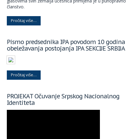
glasovima svih zemalja učesnica primljena je u punopravno
članstvo.
Pročitaj više…
Pismo predsednika IPA povodom 10 godina
obeležavanja postojanja IPA SEKCIJE SRBIJA
Pročitaj više…
PROJEKAT Očuvanje Srpskog Nacionalnog
Identiteta