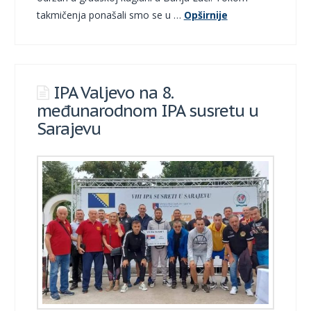
takmičenja ponašali smo se u …
Opširnije
IPA Valjevo na 8.
međunarodnom IPA susretu u
Sarajevu