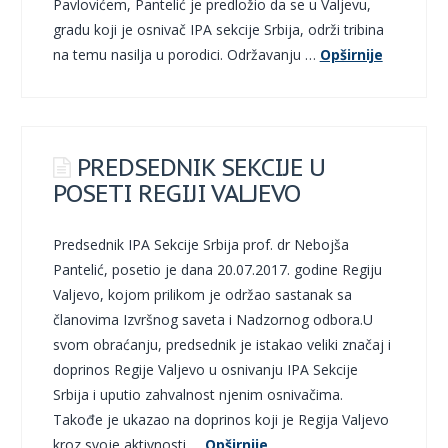
Pavlovićem, Pantelić je predložio da se u Valjevu,
gradu koji je osnivač IPA sekcije Srbija, održi tribina
na temu nasilja u porodici. Održavanju …
Opširnije
PREDSEDNIK SEKCIJE U
POSETI REGIJI VALJEVO
Predsednik IPA Sekcije Srbija prof. dr Nebojša
Pantelić, posetio je dana 20.07.2017. godine Regiju
Valjevo, kojom prilikom je održao sastanak sa
članovima Izvršnog saveta i Nadzornog odbora.U
svom obraćanju, predsednik je istakao veliki značaj i
doprinos Regije Valjevo u osnivanju IPA Sekcije
Srbija i uputio zahvalnost njenim osnivačima.
Takođe je ukazao na doprinos koji je Regija Valjevo
kroz svoje aktivnosti …
Opširnije