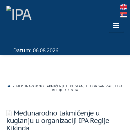
Nav
Datum: 06.08.2026
MEĐUNARODNO TAKMIČENJE U KUGLANJU U ORGANIZACIJI IPA
REGIJE KIKINDA
Međunarodno takmičenje u
kuglanju u organizaciji IPA Regije
Kikinda