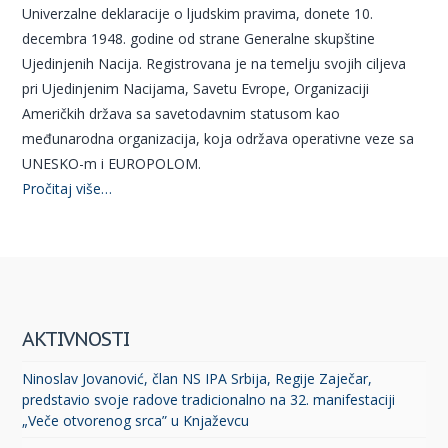
Univerzalne deklaracije o ljudskim pravima, donete 10.
decembra 1948. godine od strane Generalne skupštine
Ujedinjenih Nacija. Registrovana je na temelju svojih ciljeva
pri Ujedinjenim Nacijama, Savetu Evrope, Organizaciji
Američkih država sa savetodavnim statusom kao
međunarodna organizacija, koja održava operativne veze sa
UNESKO-m i EUROPOLOM.
Pročitaj više…
AKTIVNOSTI
Ninoslav Jovanović, član NS IPA Srbija, Regije Zaječar,
predstavio svoje radove tradicionalno na 32. manifestaciji
„Veče otvorenog srca” u Knjaževcu