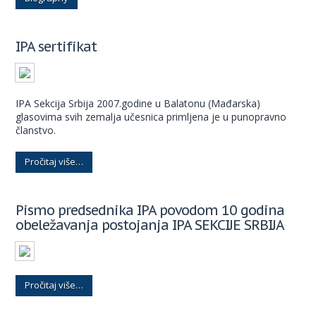
IPA sertifikat
IPA Sekcija Srbija 2007.godine u Balatonu (Mađarska)
glasovima svih zemalja učesnica primljena je u punopravno
članstvo.
Pročitaj više…
Pismo predsednika IPA povodom 10 godina
obeležavanja postojanja IPA SEKCIJE SRBIJA
Pročitaj više…