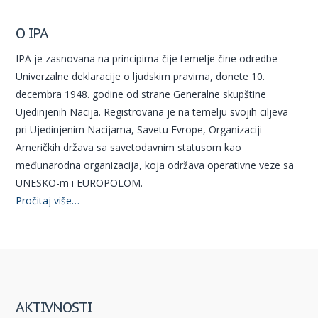
O IPA
IPA je zasnovana na principima čije temelje čine odredbe
Univerzalne deklaracije o ljudskim pravima, donete 10.
decembra 1948. godine od strane Generalne skupštine
Ujedinjenih Nacija. Registrovana je na temelju svojih ciljeva
pri Ujedinjenim Nacijama, Savetu Evrope, Organizaciji
Američkih država sa savetodavnim statusom kao
međunarodna organizacija, koja održava operativne veze sa
UNESKO-m i EUROPOLOM.
Pročitaj više…
AKTIVNOSTI