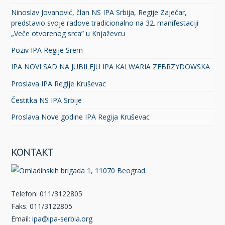
Ninoslav Jovanović, član NS IPA Srbija, Regije Zaječar,
predstavio svoje radove tradicionalno na 32. manifestaciji
„Veče otvorenog srca” u Knjaževcu
Poziv IPA Regije Srem
IPA NOVI SAD NA JUBILEJU IPA KALWARIA ZEBRZYDOWSKA
Proslava IPA Regije Kruševac
Čestitka NS IPA Srbije
Proslava Nove godine IPA Regija Kruševac
KONTAKT
Telefon: 011/3122805
Faks: 011/3122805
Email:
ipa@ipa-serbia.org