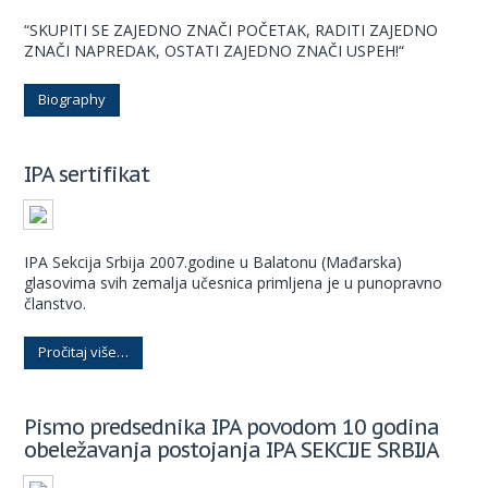
“SKUPITI SE ZAJEDNO ZNAČI POČETAK, RADITI ZAJEDNO
ZNAČI NAPREDAK, OSTATI ZAJEDNO ZNAČI USPEH!“
Biography
IPA sertifikat
IPA Sekcija Srbija 2007.godine u Balatonu (Mađarska)
glasovima svih zemalja učesnica primljena je u punopravno
članstvo.
Pročitaj više…
Pismo predsednika IPA povodom 10 godina
obeležavanja postojanja IPA SEKCIJE SRBIJA