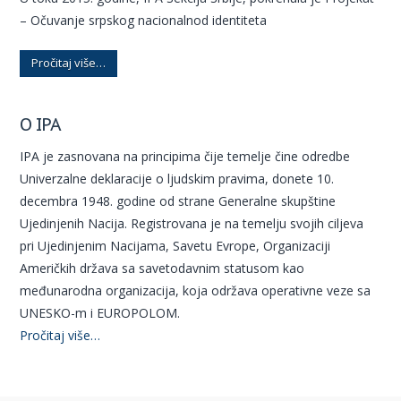
– Očuvanje srpskog nacionalnod identiteta
Pročitaj više…
O IPA
IPA je zasnovana na principima čije temelje čine odredbe
Univerzalne deklaracije o ljudskim pravima, donete 10.
decembra 1948. godine od strane Generalne skupštine
Ujedinjenih Nacija. Registrovana je na temelju svojih ciljeva
pri Ujedinjenim Nacijama, Savetu Evrope, Organizaciji
Američkih država sa savetodavnim statusom kao
međunarodna organizacija, koja održava operativne veze sa
UNESKO-m i EUROPOLOM.
Pročitaj više…