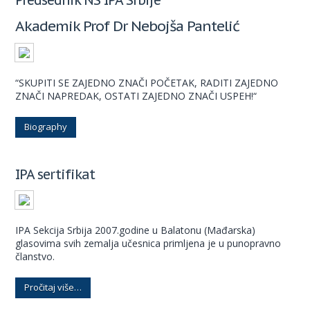
Akademik Prof Dr Nebojša Pantelić
“SKUPITI SE ZAJEDNO ZNAČI POČETAK, RADITI ZAJEDNO
ZNAČI NAPREDAK, OSTATI ZAJEDNO ZNAČI USPEH!“
Biography
IPA sertifikat
IPA Sekcija Srbija 2007.godine u Balatonu (Mađarska)
glasovima svih zemalja učesnica primljena je u punopravno
članstvo.
Pročitaj više…