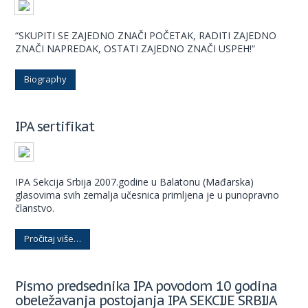
“SKUPITI SE ZAJEDNO ZNAČI POČETAK, RADITI ZAJEDNO
ZNAČI NAPREDAK, OSTATI ZAJEDNO ZNAČI USPEH!“
Biography
IPA sertifikat
IPA Sekcija Srbija 2007.godine u Balatonu (Mađarska)
glasovima svih zemalja učesnica primljena je u punopravno
članstvo.
Pročitaj više…
Pismo predsednika IPA povodom 10 godina
obeležavanja postojanja IPA SEKCIJE SRBIJA