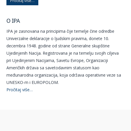
Pročitaj više…
O IPA
IPA je zasnovana na principima čije temelje čine odredbe
Univerzalne deklaracije o ljudskim pravima, donete 10.
decembra 1948. godine od strane Generalne skupštine
Ujedinjenih Nacija. Registrovana je na temelju svojih ciljeva
pri Ujedinjenim Nacijama, Savetu Evrope, Organizaciji
Američkih država sa savetodavnim statusom kao
međunarodna organizacija, koja održava operativne veze sa
UNESKO-m i EUROPOLOM.
Pročitaj više…