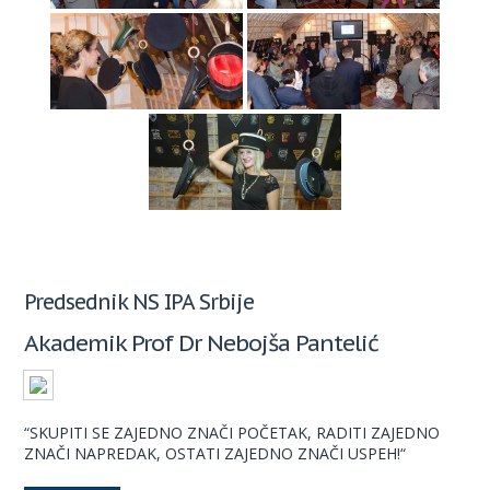
Predsednik NS IPA Srbije
Akademik Prof Dr Nebojša Pantelić
“SKUPITI SE ZAJEDNO ZNAČI POČETAK, RADITI ZAJEDNO
ZNAČI NAPREDAK, OSTATI ZAJEDNO ZNAČI USPEH!“