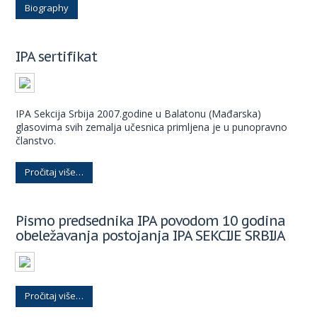
Biography
IPA sertifikat
IPA Sekcija Srbija 2007.godine u Balatonu (Mađarska)
glasovima svih zemalja učesnica primljena je u punopravno
članstvo.
Pročitaj više…
Pismo predsednika IPA povodom 10 godina
obeležavanja postojanja IPA SEKCIJE SRBIJA
Pročitaj više…