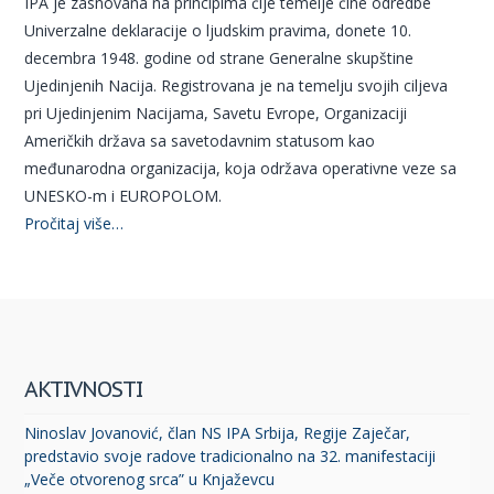
IPA je zasnovana na principima čije temelje čine odredbe
Univerzalne deklaracije o ljudskim pravima, donete 10.
decembra 1948. godine od strane Generalne skupštine
Ujedinjenih Nacija. Registrovana je na temelju svojih ciljeva
pri Ujedinjenim Nacijama, Savetu Evrope, Organizaciji
Američkih država sa savetodavnim statusom kao
međunarodna organizacija, koja održava operativne veze sa
UNESKO-m i EUROPOLOM.
Pročitaj više…
AKTIVNOSTI
Ninoslav Jovanović, član NS IPA Srbija, Regije Zaječar,
predstavio svoje radove tradicionalno na 32. manifestaciji
„Veče otvorenog srca” u Knjaževcu