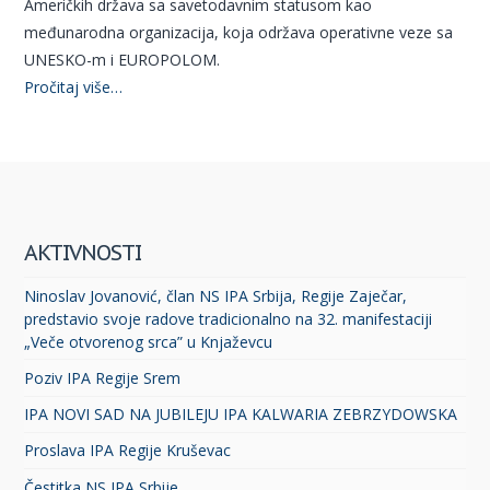
Američkih država sa savetodavnim statusom kao
međunarodna organizacija, koja održava operativne veze sa
UNESKO-m i EUROPOLOM.
Pročitaj više…
AKTIVNOSTI
Ninoslav Jovanović, član NS IPA Srbija, Regije Zaječar,
predstavio svoje radove tradicionalno na 32. manifestaciji
„Veče otvorenog srca” u Knjaževcu
Poziv IPA Regije Srem
IPA NOVI SAD NA JUBILEJU IPA KALWARIA ZEBRZYDOWSKA
Proslava IPA Regije Kruševac
Čestitka NS IPA Srbije