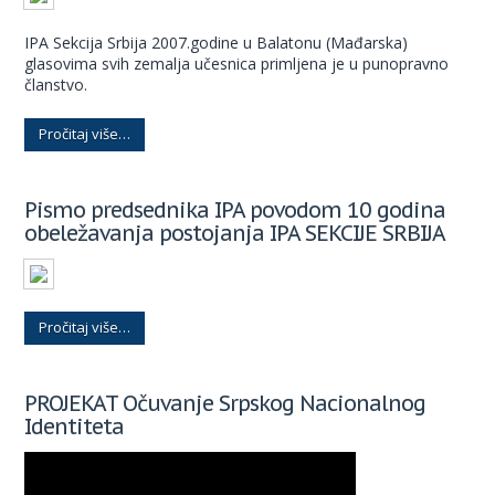
IPA Sekcija Srbija 2007.godine u Balatonu (Mađarska)
glasovima svih zemalja učesnica primljena je u punopravno
članstvo.
Pročitaj više…
Pismo predsednika IPA povodom 10 godina
obeležavanja postojanja IPA SEKCIJE SRBIJA
Pročitaj više…
PROJEKAT Očuvanje Srpskog Nacionalnog
Identiteta