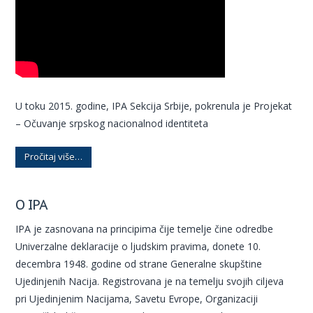
U toku 2015. godine, IPA Sekcija Srbije, pokrenula je Projekat
– Očuvanje srpskog nacionalnod identiteta
Pročitaj više…
O IPA
IPA je zasnovana na principima čije temelje čine odredbe
Univerzalne deklaracije o ljudskim pravima, donete 10.
decembra 1948. godine od strane Generalne skupštine
Ujedinjenih Nacija. Registrovana je na temelju svojih ciljeva
pri Ujedinjenim Nacijama, Savetu Evrope, Organizaciji