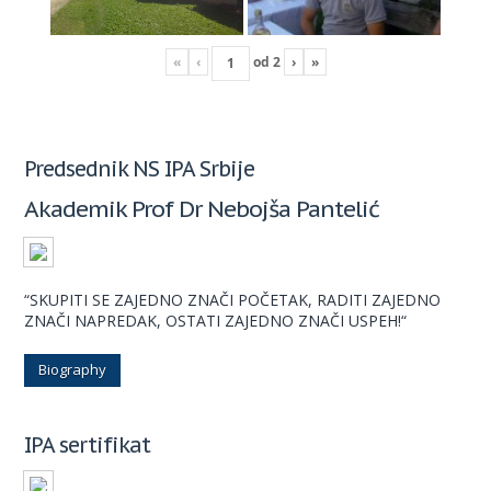
«
‹
od
2
›
»
Predsednik NS IPA Srbije
Akademik Prof Dr Nebojša Pantelić
“SKUPITI SE ZAJEDNO ZNAČI POČETAK, RADITI ZAJEDNO
ZNAČI NAPREDAK, OSTATI ZAJEDNO ZNAČI USPEH!“
Biography
IPA sertifikat