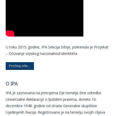
U toku 2015. godine, IPA Sekcija Srbije, pokrenula je Projekat
– Očuvanje srpskog nacionalnod identiteta
Pročitaj više…
O IPA
IPA je zasnovana na principima čije temelje čine odredbe
Univerzalne deklaracije o ljudskim pravima, donete 10.
decembra 1948. godine od strane Generalne skupštine
Ujedinjenih Nacija. Registrovana je na temelju svojih ciljeva