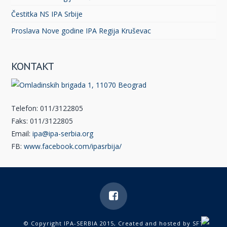
Čestitka NS IPA Srbije
Proslava Nove godine IPA Regija Kruševac
KONTAKT
Telefon: 011/3122805
Faks: 011/3122805
Email:
ipa@ipa-serbia.org
FB:
www.facebook.com/ipasrbija/
© Copyright IPA-SERBIA 2015, Created and hosted by
SFT