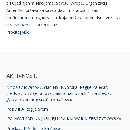
pri Ujedinjenim Nacijama, Savetu Evrope, Organizaciji
Američkih država sa savetodavnim statusom kao
međunarodna organizacija, koja održava operativne veze sa
UNESKO-m i EUROPOLOM.
Pročitaj više…
AKTIVNOSTI
Ninoslav Jovanović, član NS IPA Srbija, Regije Zaječar,
predstavio svoje radove tradicionalno na 32. manifestaciji
„Veče otvorenog srca” u Knjaževcu
Poziv IPA Regije Srem
IPA NOVI SAD NA JUBILEJU IPA KALWARIA ZEBRZYDOWSKA
Proslava IPA Regije Kruševac