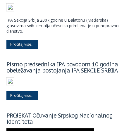
IPA Sekcija Srbija 2007.godine u Balatonu (Mađarska)
glasovima svih zemalja učesnica primljena je u punopravno
članstvo.
Pročitaj više…
Pismo predsednika IPA povodom 10 godina
obeležavanja postojanja IPA SEKCIJE SRBIJA
Pročitaj više…
PROJEKAT Očuvanje Srpskog Nacionalnog
Identiteta