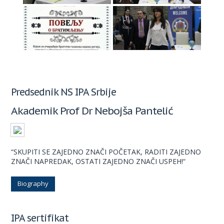
Predsednik NS IPA Srbije
Akademik Prof Dr Nebojša Pantelić
“SKUPITI SE ZAJEDNO ZNAČI POČETAK, RADITI ZAJEDNO
ZNAČI NAPREDAK, OSTATI ZAJEDNO ZNAČI USPEH!“
Biography
IPA sertifikat