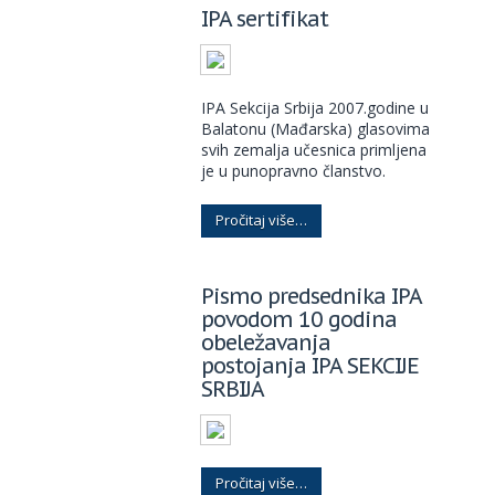
IPA sertifikat
IPA Sekcija Srbija 2007.godine u
Balatonu (Mađarska) glasovima
svih zemalja učesnica primljena
je u punopravno članstvo.
Pročitaj više…
Pismo predsednika IPA
povodom 10 godina
obeležavanja
postojanja IPA SEKCIJE
SRBIJA
Pročitaj više…