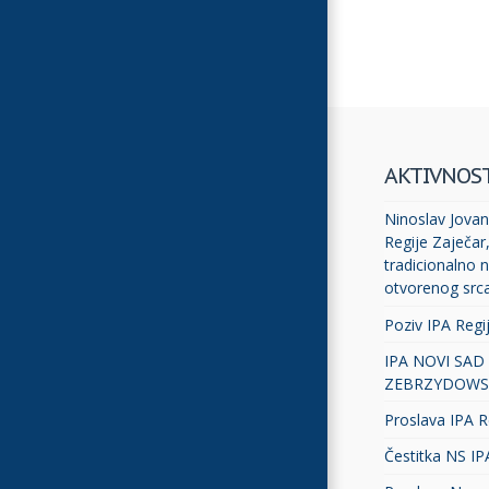
AKTIVNOS
Ninoslav Jovano
Regije Zaječar
tradicionalno n
otvorenog src
Poziv IPA Regi
IPA NOVI SAD
ZEBRZYDOWS
Proslava IPA R
Čestitka NS IP