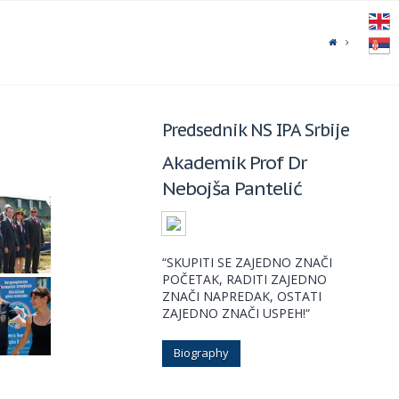
Predsednik NS IPA Srbije
Akademik Prof Dr
Nebojša Pantelić
“SKUPITI SE ZAJEDNO ZNAČI
POČETAK, RADITI ZAJEDNO
ZNAČI NAPREDAK, OSTATI
ZAJEDNO ZNAČI USPEH!“
Biography