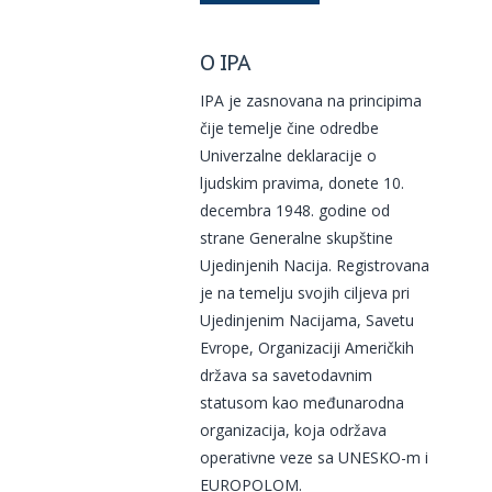
O IPA
IPA je zasnovana na principima
čije temelje čine odredbe
Univerzalne deklaracije o
ljudskim pravima, donete 10.
decembra 1948. godine od
strane Generalne skupštine
Ujedinjenih Nacija. Registrovana
je na temelju svojih ciljeva pri
Ujedinjenim Nacijama, Savetu
Evrope, Organizaciji Američkih
država sa savetodavnim
statusom kao međunarodna
organizacija, koja održava
operativne veze sa UNESKO-m i
EUROPOLOM.