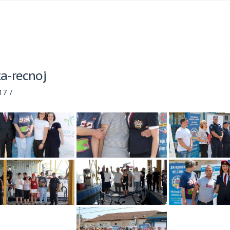
a-recnoj
17