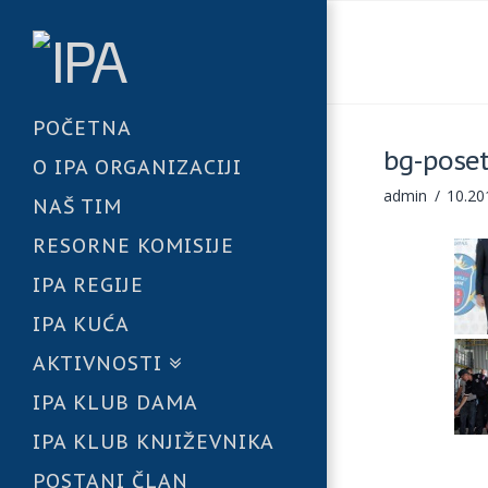
POČETNA
bg-poset
O IPA ORGANIZACIJI
admin
10.20
NAŠ TIM
RESORNE KOMISIJE
IPA REGIJE
IPA KUĆA
AKTIVNOSTI
IPA KLUB DAMA
IPA KLUB KNJIŽEVNIKA
POSTANI ČLAN