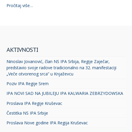
Pročitaj više…
AKTIVNOSTI
Ninoslav Jovanović, član NS IPA Srbija, Regije Zaječar,
predstavio svoje radove tradicionalno na 32. manifestaciji
„Veče otvorenog srca” u Knjaževcu
Poziv IPA Regije Srem
IPA NOVI SAD NA JUBILEJU IPA KALWARIA ZEBRZYDOWSKA
Proslava IPA Regije Kruševac
Čestitka NS IPA Srbije
Proslava Nove godine IPA Regija Kruševac