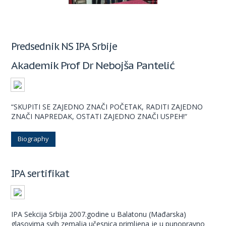
Predsednik NS IPA Srbije
Akademik Prof Dr Nebojša Pantelić
“SKUPITI SE ZAJEDNO ZNAČI POČETAK, RADITI ZAJEDNO
ZNAČI NAPREDAK, OSTATI ZAJEDNO ZNAČI USPEH!“
Biography
IPA sertifikat
IPA Sekcija Srbija 2007.godine u Balatonu (Mađarska)
glasovima svih zemalja učesnica primljena je u punopravno