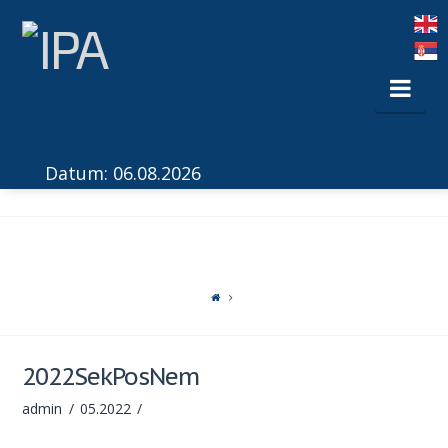
Nav
Datum: 06.08.2026
2022SekPosNem
admin
05.2022