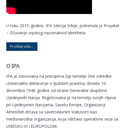
U toku 2015. godine, IPA Sekcija Srbije, pokrenula je Projekat
– Očuvanje srpskog nacionalnod identiteta
Pročitaj više…
O IPA
IPA je zasnovana na principima čije temelje čine odredbe
Univerzalne deklaracije o ljudskim pravima, donete 10.
decembra 1948. godine od strane Generalne skupštine
Ujedinjenih Nacija. Registrovana je na temelju svojih ciljeva
pri Ujedinjenim Nacijama, Savetu Evrope, Organizaciji
Američkih država sa savetodavnim statusom kao
međunarodna organizacija, koja održava operativne veze sa
UNESKO-m i EUROPOLOM.