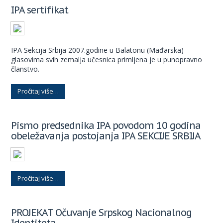
IPA sertifikat
IPA Sekcija Srbija 2007.godine u Balatonu (Mađarska)
glasovima svih zemalja učesnica primljena je u punopravno
članstvo.
Pročitaj više…
Pismo predsednika IPA povodom 10 godina
obeležavanja postojanja IPA SEKCIJE SRBIJA
Pročitaj više…
PROJEKAT Očuvanje Srpskog Nacionalnog
Identiteta