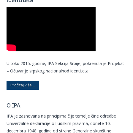
U toku 2015. godine, IPA Sekcija Srbije, pokrenula je Projekat
– Očuvanje srpskog nacionalnod identiteta
Pročitaj više…
O IPA
IPA je zasnovana na principima čije temelje čine odredbe
Univerzalne deklaracije o ljudskim pravima, donete 10.
decembra 1948. godine od strane Generalne skupštine