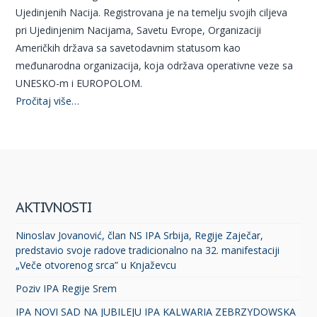
Ujedinjenih Nacija. Registrovana je na temelju svojih ciljeva
pri Ujedinjenim Nacijama, Savetu Evrope, Organizaciji
Američkih država sa savetodavnim statusom kao
međunarodna organizacija, koja održava operativne veze sa
UNESKO-m i EUROPOLOM.
Pročitaj više…
AKTIVNOSTI
Ninoslav Jovanović, član NS IPA Srbija, Regije Zaječar,
predstavio svoje radove tradicionalno na 32. manifestaciji
„Veče otvorenog srca” u Knjaževcu
Poziv IPA Regije Srem
IPA NOVI SAD NA JUBILEJU IPA KALWARIA ZEBRZYDOWSKA