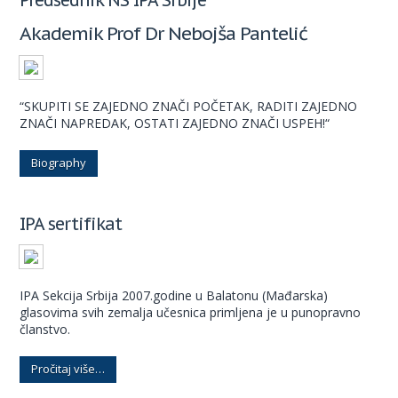
Akademik Prof Dr Nebojša Pantelić
“SKUPITI SE ZAJEDNO ZNAČI POČETAK, RADITI ZAJEDNO
ZNAČI NAPREDAK, OSTATI ZAJEDNO ZNAČI USPEH!“
Biography
IPA sertifikat
IPA Sekcija Srbija 2007.godine u Balatonu (Mađarska)
glasovima svih zemalja učesnica primljena je u punopravno
članstvo.
Pročitaj više…