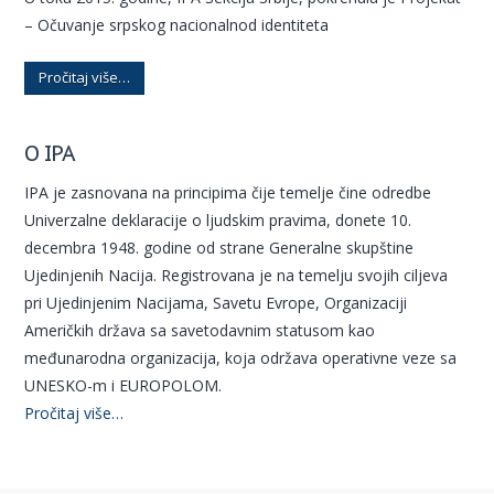
– Očuvanje srpskog nacionalnod identiteta
Pročitaj više…
O IPA
IPA je zasnovana na principima čije temelje čine odredbe
Univerzalne deklaracije o ljudskim pravima, donete 10.
decembra 1948. godine od strane Generalne skupštine
Ujedinjenih Nacija. Registrovana je na temelju svojih ciljeva
pri Ujedinjenim Nacijama, Savetu Evrope, Organizaciji
Američkih država sa savetodavnim statusom kao
međunarodna organizacija, koja održava operativne veze sa
UNESKO-m i EUROPOLOM.
Pročitaj više…