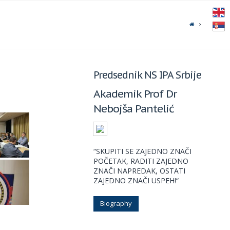
Predsednik NS IPA Srbije
Akademik Prof Dr
Nebojša Pantelić
“SKUPITI SE ZAJEDNO ZNAČI
POČETAK, RADITI ZAJEDNO
ZNAČI NAPREDAK, OSTATI
ZAJEDNO ZNAČI USPEH!“
Biography