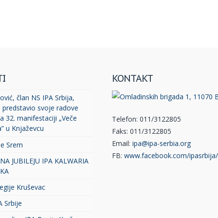
TI
KONTAKT
vić, član NS IPA Srbija,
, predstavio svoje radove
a 32. manifestaciji „Veče
Telefon: 011/3122805
a” u Knjaževcu
Faks: 011/3122805
Email:
ipa@ipa-serbia.org
je Srem
FB:
www.facebook.com/ipasrbija/
 NA JUBILEJU IPA KALWARIA
KA
egije Kruševac
A Srbije