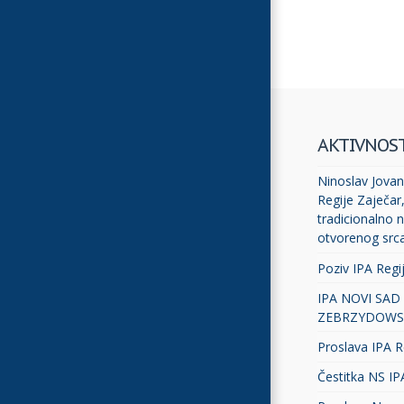
AKTIVNOS
Ninoslav Jovano
Regije Zaječar
tradicionalno n
otvorenog src
Poziv IPA Regi
IPA NOVI SAD
ZEBRZYDOWS
Proslava IPA R
Čestitka NS IP