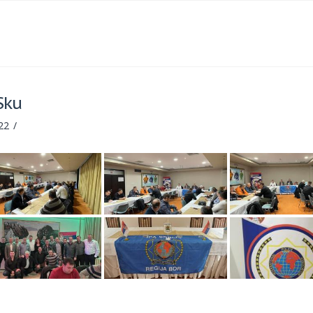
Sku
22