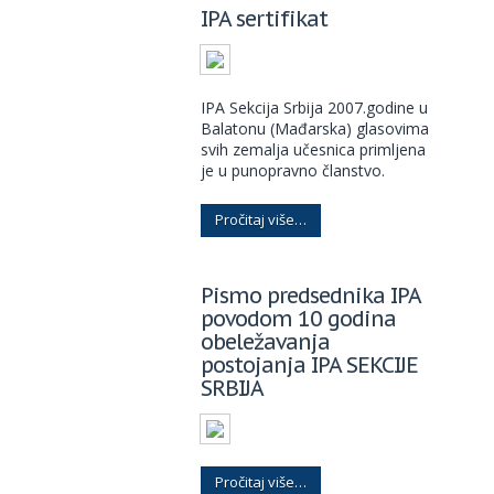
IPA sertifikat
IPA Sekcija Srbija 2007.godine u
Balatonu (Mađarska) glasovima
svih zemalja učesnica primljena
je u punopravno članstvo.
Pročitaj više…
Pismo predsednika IPA
povodom 10 godina
obeležavanja
postojanja IPA SEKCIJE
SRBIJA
Pročitaj više…