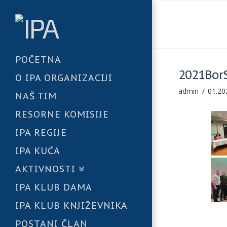
POČETNA
2021Bor
O IPA ORGANIZACIJI
admin
01.20
NAŠ TIM
RESORNE KOMISIJE
IPA REGIJE
IPA KUĆA
AKTIVNOSTI
IPA KLUB DAMA
IPA KLUB KNJIŽEVNIKA
POSTANI ČLAN