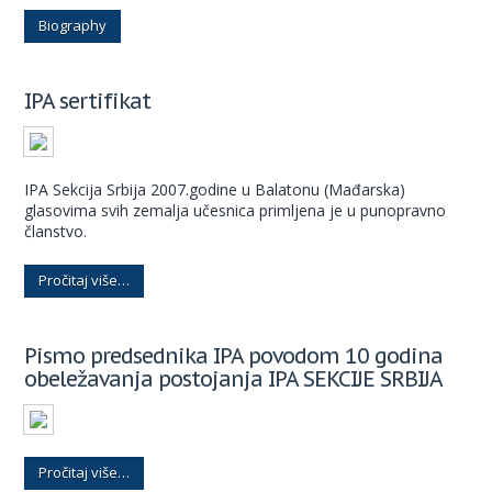
Biography
IPA sertifikat
IPA Sekcija Srbija 2007.godine u Balatonu (Mađarska)
glasovima svih zemalja učesnica primljena je u punopravno
članstvo.
Pročitaj više…
Pismo predsednika IPA povodom 10 godina
obeležavanja postojanja IPA SEKCIJE SRBIJA
Pročitaj više…