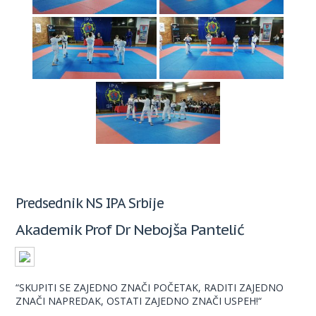
Predsednik NS IPA Srbije
Akademik Prof Dr Nebojša Pantelić
“SKUPITI SE ZAJEDNO ZNAČI POČETAK, RADITI ZAJEDNO
ZNAČI NAPREDAK, OSTATI ZAJEDNO ZNAČI USPEH!“