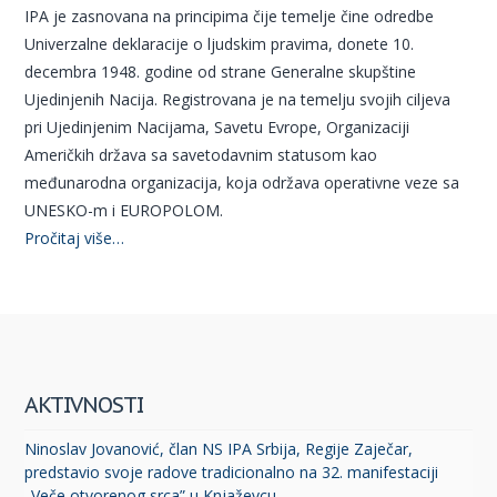
IPA je zasnovana na principima čije temelje čine odredbe
Univerzalne deklaracije o ljudskim pravima, donete 10.
decembra 1948. godine od strane Generalne skupštine
Ujedinjenih Nacija. Registrovana je na temelju svojih ciljeva
pri Ujedinjenim Nacijama, Savetu Evrope, Organizaciji
Američkih država sa savetodavnim statusom kao
međunarodna organizacija, koja održava operativne veze sa
UNESKO-m i EUROPOLOM.
Pročitaj više…
AKTIVNOSTI
Ninoslav Jovanović, član NS IPA Srbija, Regije Zaječar,
predstavio svoje radove tradicionalno na 32. manifestaciji
„Veče otvorenog srca” u Knjaževcu