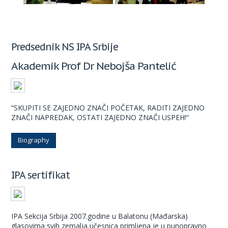
Predsednik NS IPA Srbije
Akademik Prof Dr Nebojša Pantelić
“SKUPITI SE ZAJEDNO ZNAČI POČETAK, RADITI ZAJEDNO
ZNAČI NAPREDAK, OSTATI ZAJEDNO ZNAČI USPEH!“
Biography
IPA sertifikat
IPA Sekcija Srbija 2007.godine u Balatonu (Mađarska)
glasovima svih zemalja učesnica primljena je u punopravno