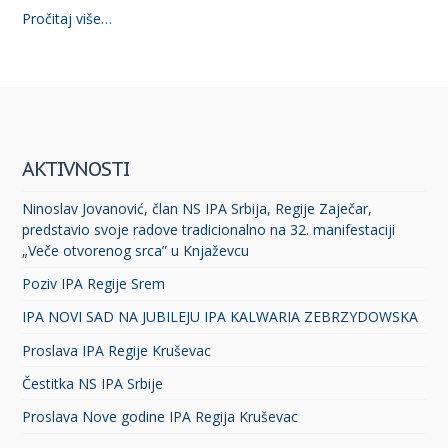
Pročitaj više…
AKTIVNOSTI
Ninoslav Jovanović, član NS IPA Srbija, Regije Zaječar,
predstavio svoje radove tradicionalno na 32. manifestaciji
„Veče otvorenog srca” u Knjaževcu
Poziv IPA Regije Srem
IPA NOVI SAD NA JUBILEJU IPA KALWARIA ZEBRZYDOWSKA
Proslava IPA Regije Kruševac
Čestitka NS IPA Srbije
Proslava Nove godine IPA Regija Kruševac