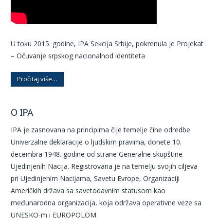
U toku 2015. godine, IPA Sekcija Srbije, pokrenula je Projekat
– Očuvanje srpskog nacionalnod identiteta
Pročitaj više…
O IPA
IPA je zasnovana na principima čije temelje čine odredbe
Univerzalne deklaracije o ljudskim pravima, donete 10.
decembra 1948. godine od strane Generalne skupštine
Ujedinjenih Nacija. Registrovana je na temelju svojih ciljeva
pri Ujedinjenim Nacijama, Savetu Evrope, Organizaciji
Američkih država sa savetodavnim statusom kao
međunarodna organizacija, koja održava operativne veze sa
UNESKO-m i EUROPOLOM.