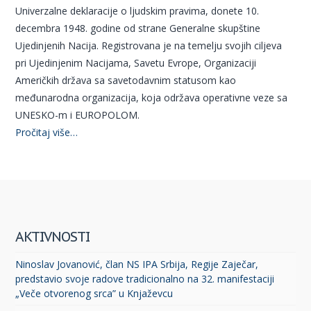
Univerzalne deklaracije o ljudskim pravima, donete 10.
decembra 1948. godine od strane Generalne skupštine
Ujedinjenih Nacija. Registrovana je na temelju svojih ciljeva
pri Ujedinjenim Nacijama, Savetu Evrope, Organizaciji
Američkih država sa savetodavnim statusom kao
međunarodna organizacija, koja održava operativne veze sa
UNESKO-m i EUROPOLOM.
Pročitaj više…
AKTIVNOSTI
Ninoslav Jovanović, član NS IPA Srbija, Regije Zaječar,
predstavio svoje radove tradicionalno na 32. manifestaciji
„Veče otvorenog srca” u Knjaževcu