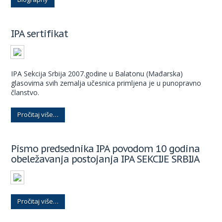
IPA sertifikat
IPA Sekcija Srbija 2007.godine u Balatonu (Mađarska)
glasovima svih zemalja učesnica primljena je u punopravno
članstvo.
Pročitaj više…
Pismo predsednika IPA povodom 10 godina
obeležavanja postojanja IPA SEKCIJE SRBIJA
Pročitaj više…