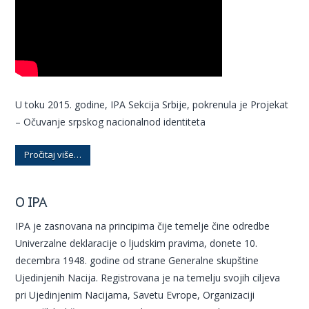
U toku 2015. godine, IPA Sekcija Srbije, pokrenula je Projekat
– Očuvanje srpskog nacionalnod identiteta
Pročitaj više…
O IPA
IPA je zasnovana na principima čije temelje čine odredbe
Univerzalne deklaracije o ljudskim pravima, donete 10.
decembra 1948. godine od strane Generalne skupštine
Ujedinjenih Nacija. Registrovana je na temelju svojih ciljeva
pri Ujedinjenim Nacijama, Savetu Evrope, Organizaciji