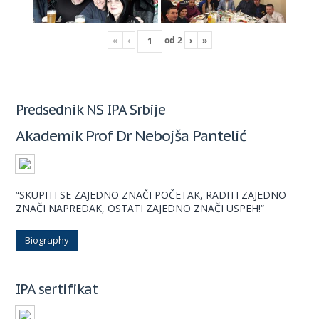
«
‹
od
2
›
»
Predsednik NS IPA Srbije
Akademik Prof Dr Nebojša Pantelić
“SKUPITI SE ZAJEDNO ZNAČI POČETAK, RADITI ZAJEDNO
ZNAČI NAPREDAK, OSTATI ZAJEDNO ZNAČI USPEH!“
Biography
IPA sertifikat