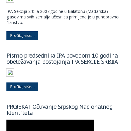
IPA Sekcija Srbija 2007.godine u Balatonu (Mađarska)
glasovima svih zemalja učesnica primljena je u punopravno
članstvo.
Pročitaj više…
Pismo predsednika IPA povodom 10 godina
obeležavanja postojanja IPA SEKCIJE SRBIJA
Pročitaj više…
PROJEKAT Očuvanje Srpskog Nacionalnog
Identiteta