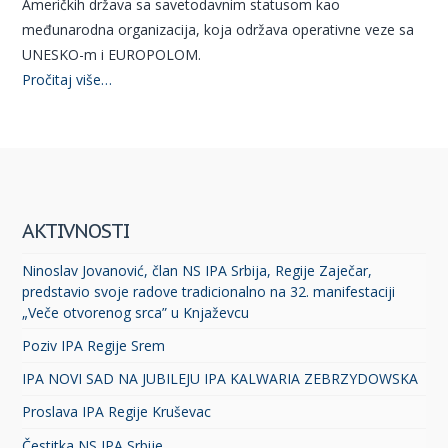
Američkih država sa savetodavnim statusom kao
međunarodna organizacija, koja održava operativne veze sa
UNESKO-m i EUROPOLOM.
Pročitaj više…
AKTIVNOSTI
Ninoslav Jovanović, član NS IPA Srbija, Regije Zaječar,
predstavio svoje radove tradicionalno na 32. manifestaciji
„Veče otvorenog srca” u Knjaževcu
Poziv IPA Regije Srem
IPA NOVI SAD NA JUBILEJU IPA KALWARIA ZEBRZYDOWSKA
Proslava IPA Regije Kruševac
Čestitka NS IPA Srbije