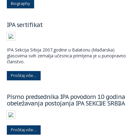
Biography
IPA sertifikat
IPA Sekcija Srbija 2007.godine u Balatonu (Mađarska)
glasovima svih zemalja učesnica primljena je u punopravno
članstvo.
Pročitaj više…
Pismo predsednika IPA povodom 10 godina
obeležavanja postojanja IPA SEKCIJE SRBIJA
Pročitaj više…