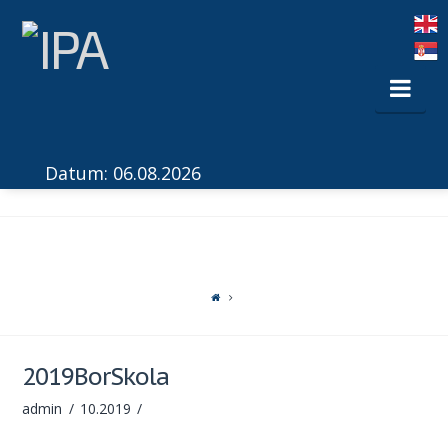
Nav
Datum: 06.08.2026
2019BorSkola
admin
10.2019