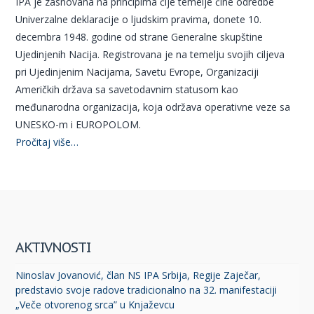
IPA je zasnovana na principima čije temelje čine odredbe
Univerzalne deklaracije o ljudskim pravima, donete 10.
decembra 1948. godine od strane Generalne skupštine
Ujedinjenih Nacija. Registrovana je na temelju svojih ciljeva
pri Ujedinjenim Nacijama, Savetu Evrope, Organizaciji
Američkih država sa savetodavnim statusom kao
međunarodna organizacija, koja održava operativne veze sa
UNESKO-m i EUROPOLOM.
Pročitaj više…
AKTIVNOSTI
Ninoslav Jovanović, član NS IPA Srbija, Regije Zaječar,
predstavio svoje radove tradicionalno na 32. manifestaciji
„Veče otvorenog srca” u Knjaževcu