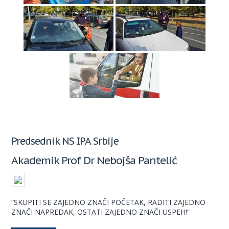
Predsednik NS IPA Srbije
Akademik Prof Dr Nebojša Pantelić
“SKUPITI SE ZAJEDNO ZNAČI POČETAK, RADITI ZAJEDNO
ZNAČI NAPREDAK, OSTATI ZAJEDNO ZNAČI USPEH!“