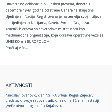
Univerzalne deklaracije o ljudskim pravima, donete 10.
decembra 1948. godine od strane Generalne skupštine
Ujedinjenih Nacija. Registrovana je na temelju svojih ciljeva
pri Ujedinjenim Nacijama, Savetu Evrope, Organizaciji
Američkih država sa savetodavnim statusom kao
međunarodna organizacija, koja održava operativne veze sa
UNESKO-m i EUROPOLOM.
Pročitaj više…
AKTIVNOSTI
Ninoslav Jovanović, član NS IPA Srbija, Regije Zaječar,
predstavio svoje radove tradicionalno na 32. manifestaciji
„Veče otvorenog srca” u Knjaževcu