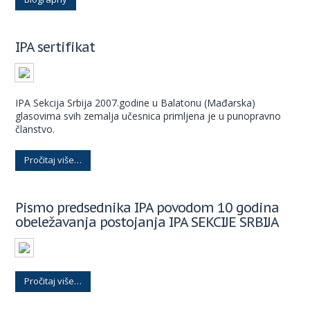
IPA sertifikat
IPA Sekcija Srbija 2007.godine u Balatonu (Mađarska)
glasovima svih zemalja učesnica primljena je u punopravno
članstvo.
Pročitaj više…
Pismo predsednika IPA povodom 10 godina
obeležavanja postojanja IPA SEKCIJE SRBIJA
Pročitaj više…