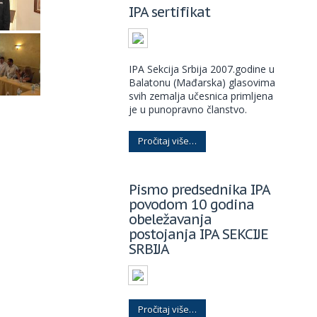
IPA sertifikat
IPA Sekcija Srbija 2007.godine u
Balatonu (Mađarska) glasovima
svih zemalja učesnica primljena
je u punopravno članstvo.
Pročitaj više…
Pismo predsednika IPA
povodom 10 godina
obeležavanja
postojanja IPA SEKCIJE
SRBIJA
Pročitaj više…