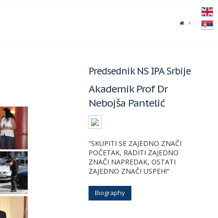
Predsednik NS IPA Srbije
Akademik Prof Dr
Nebojša Pantelić
“SKUPITI SE ZAJEDNO ZNAČI
POČETAK, RADITI ZAJEDNO
ZNAČI NAPREDAK, OSTATI
ZAJEDNO ZNAČI USPEH!“
Biography