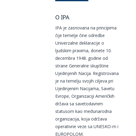
O IPA
IPA je zasnovana na principima
čije temelje čine odredbe
Univerzalne deklaracije o
ljudskim pravima, donete 10.
decembra 1948. godine od
strane Generalne skupštine
Ujedinjenih Nacija. Registrovana
je na temelju svojih ciljeva pri
Ujedinjenim Nacijama, Savetu
Evrope, Organizaciji Američkih
država sa savetodavnim
statusom kao međunarodna
organizacija, koja održava
operativne veze sa UNESKO-m i
EUROPOLOM.