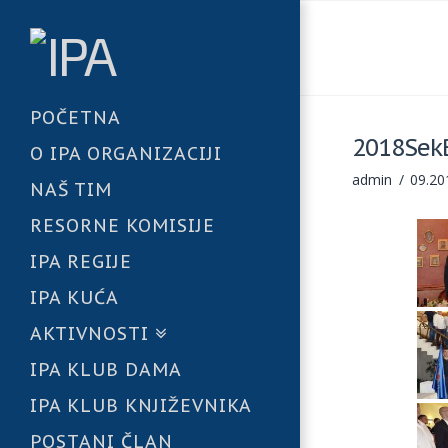
POČETNA
2018Sek
O IPA ORGANIZACIJI
admin
09.20
NAŠ TIM
RESORNE KOMISIJE
IPA REGIJE
IPA KUĆA
AKTIVNOSTI
IPA KLUB DAMA
IPA KLUB KNJIŽEVNIKA
POSTANI ČLAN