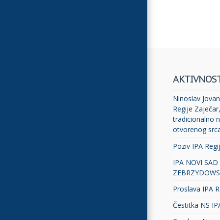
AKTIVNOS
Ninoslav Jovano
Regije Zaječar
tradicionalno n
otvorenog src
Poziv IPA Regi
IPA NOVI SAD
ZEBRZYDOWS
Proslava IPA R
Čestitka NS IP