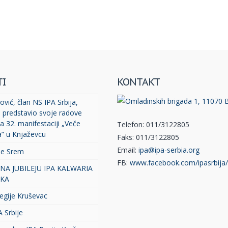
TI
KONTAKT
vić, član NS IPA Srbija,
, predstavio svoje radove
a 32. manifestaciji „Veče
Telefon: 011/3122805
a” u Knjaževcu
Faks: 011/3122805
Email:
ipa@ipa-serbia.org
je Srem
FB:
www.facebook.com/ipasrbija/
 NA JUBILEJU IPA KALWARIA
KA
egije Kruševac
A Srbije