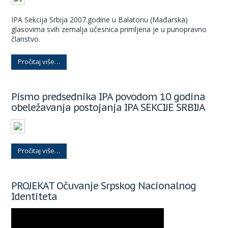
IPA Sekcija Srbija 2007.godine u Balatonu (Mađarska)
glasovima svih zemalja učesnica primljena je u punopravno
članstvo.
Pročitaj više…
Pismo predsednika IPA povodom 10 godina
obeležavanja postojanja IPA SEKCIJE SRBIJA
Pročitaj više…
PROJEKAT Očuvanje Srpskog Nacionalnog
Identiteta