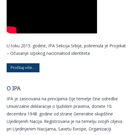
U toku 2015. godine, IPA Sekcija Srbije, pokrenula je Projekat
– Očuvanje srpskog nacionalnod identiteta
Pročitaj više…
O IPA
IPA je zasnovana na principima čije temelje čine odredbe
Univerzalne deklaracije o ljudskim pravima, donete 10.
decembra 1948. godine od strane Generalne skupštine
Ujedinjenih Nacija. Registrovana je na temelju svojih ciljeva
pri Ujedinjenim Nacijama, Savetu Evrope, Organizaciji