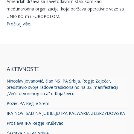
Američkih država sa savetodavnim statusom kao
međunarodna organizacija, koja održava operativne veze sa
UNESKO-m i EUROPOLOM.
Pročitaj više…
AKTIVNOSTI
Ninoslav Jovanović, član NS IPA Srbija, Regije Zaječar,
predstavio svoje radove tradicionalno na 32. manifestaciji
„Veče otvorenog srca” u Knjaževcu
Poziv IPA Regije Srem
IPA NOVI SAD NA JUBILEJU IPA KALWARIA ZEBRZYDOWSKA
Proslava IPA Regije Kruševac
Čestitka NS IPA Srbije