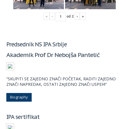
«
‹
od
2
›
»
Predsednik NS IPA Srbije
Akademik Prof Dr Nebojša Pantelić
“SKUPITI SE ZAJEDNO ZNAČI POČETAK, RADITI ZAJEDNO
ZNAČI NAPREDAK, OSTATI ZAJEDNO ZNAČI USPEH!“
Biography
IPA sertifikat