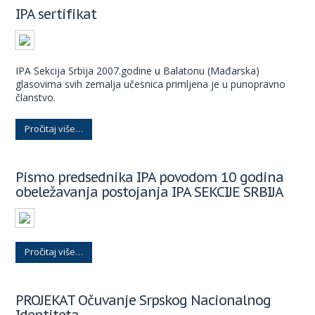
IPA sertifikat
IPA Sekcija Srbija 2007.godine u Balatonu (Mađarska)
glasovima svih zemalja učesnica primljena je u punopravno
članstvo.
Pročitaj više…
Pismo predsednika IPA povodom 10 godina
obeležavanja postojanja IPA SEKCIJE SRBIJA
Pročitaj više…
PROJEKAT Očuvanje Srpskog Nacionalnog
Identiteta