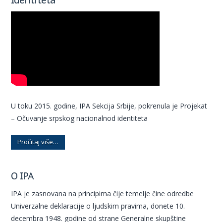
U toku 2015. godine, IPA Sekcija Srbije, pokrenula je Projekat
– Očuvanje srpskog nacionalnod identiteta
Pročitaj više…
O IPA
IPA je zasnovana na principima čije temelje čine odredbe
Univerzalne deklaracije o ljudskim pravima, donete 10.
decembra 1948. godine od strane Generalne skupštine