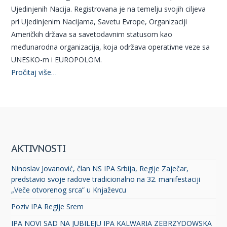
Ujedinjenih Nacija. Registrovana je na temelju svojih ciljeva
pri Ujedinjenim Nacijama, Savetu Evrope, Organizaciji
Američkih država sa savetodavnim statusom kao
međunarodna organizacija, koja održava operativne veze sa
UNESKO-m i EUROPOLOM.
Pročitaj više…
AKTIVNOSTI
Ninoslav Jovanović, član NS IPA Srbija, Regije Zaječar,
predstavio svoje radove tradicionalno na 32. manifestaciji
„Veče otvorenog srca” u Knjaževcu
Poziv IPA Regije Srem
IPA NOVI SAD NA JUBILEJU IPA KALWARIA ZEBRZYDOWSKA