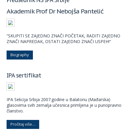
Akademik Prof Dr Nebojša Pantelić
“SKUPITI SE ZAJEDNO ZNAČI POČETAK, RADITI ZAJEDNO
ZNAČI NAPREDAK, OSTATI ZAJEDNO ZNAČI USPEH!“
Biography
IPA sertifikat
IPA Sekcija Srbija 2007.godine u Balatonu (Mađarska)
glasovima svih zemalja učesnica primljena je u punopravno
članstvo.
Pročitaj više…