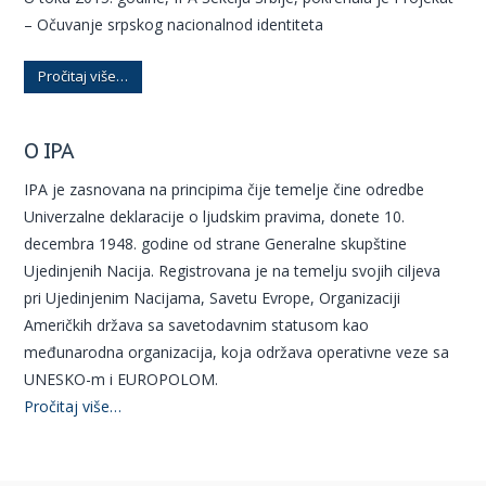
– Očuvanje srpskog nacionalnod identiteta
Pročitaj više…
O IPA
IPA je zasnovana na principima čije temelje čine odredbe
Univerzalne deklaracije o ljudskim pravima, donete 10.
decembra 1948. godine od strane Generalne skupštine
Ujedinjenih Nacija. Registrovana je na temelju svojih ciljeva
pri Ujedinjenim Nacijama, Savetu Evrope, Organizaciji
Američkih država sa savetodavnim statusom kao
međunarodna organizacija, koja održava operativne veze sa
UNESKO-m i EUROPOLOM.
Pročitaj više…