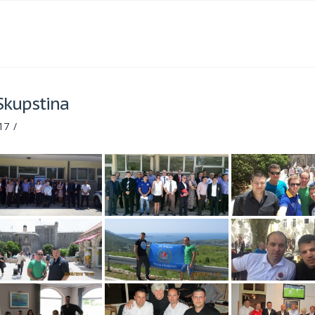
Skupstina
17