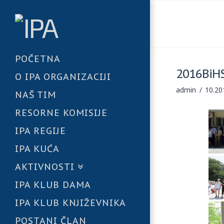
POČETNA
2016BiH
O IPA ORGANIZACIJI
admin
10.20
NAŠ TIM
RESORNE KOMISIJE
IPA REGIJE
IPA KUĆA
AKTIVNOSTI
IPA KLUB DAMA
IPA KLUB KNJIŽEVNIKA
POSTANI ČLAN