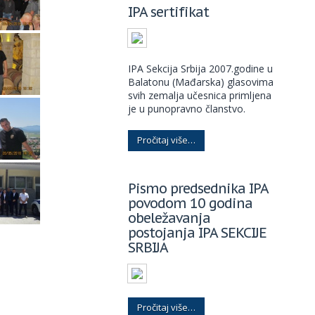
IPA sertifikat
IPA Sekcija Srbija 2007.godine u
Balatonu (Mađarska) glasovima
svih zemalja učesnica primljena
je u punopravno članstvo.
Pročitaj više…
Pismo predsednika IPA
povodom 10 godina
obeležavanja
postojanja IPA SEKCIJE
SRBIJA
Pročitaj više…