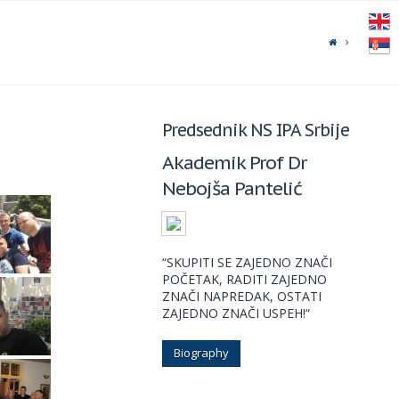
Predsednik NS IPA Srbije
Akademik Prof Dr
Nebojša Pantelić
“SKUPITI SE ZAJEDNO ZNAČI
POČETAK, RADITI ZAJEDNO
ZNAČI NAPREDAK, OSTATI
ZAJEDNO ZNAČI USPEH!“
Biography