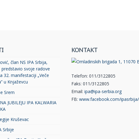
TI
KONTAKT
vić, član NS IPA Srbija,
, predstavio svoje radove
a 32. manifestaciji „Veče
Telefon: 011/3122805
a” u Knjaževcu
Faks: 011/3122805
Email:
ipa@ipa-serbia.org
je Srem
FB:
www.facebook.com/ipasrbija/
 NA JUBILEJU IPA KALWARIA
KA
egije Kruševac
A Srbije