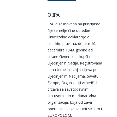
O IPA
IPA je zasnovana na principima
čije temelje čine odredbe
Univerzalne deklaracije o
ljudskim pravima, donete 10.
decembra 1948. godine od
strane Generalne skupštine
Ujedinjenih Nacija. Registrovana
je na temelju svojih ciljeva pri
Ujedinjenim Nacijama, Savetu
Evrope, Organizaciji Američkih
država sa savetodavnim
statusom kao međunarodna
organizacija, koja održava
operativne veze sa UNESKO-m i
EUROPOLOM.