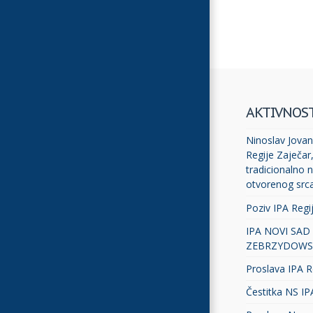
AKTIVNOS
Ninoslav Jovano
Regije Zaječar
tradicionalno n
otvorenog src
Poziv IPA Regi
IPA NOVI SAD
ZEBRZYDOWS
Proslava IPA R
Čestitka NS IP