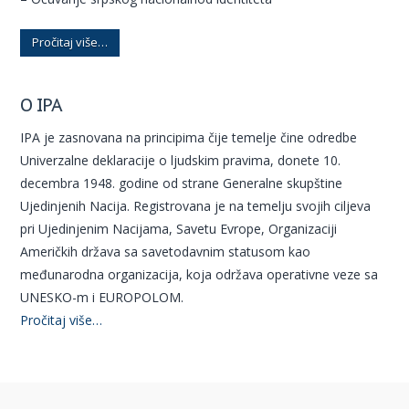
Pročitaj više…
O IPA
IPA je zasnovana na principima čije temelje čine odredbe
Univerzalne deklaracije o ljudskim pravima, donete 10.
decembra 1948. godine od strane Generalne skupštine
Ujedinjenih Nacija. Registrovana je na temelju svojih ciljeva
pri Ujedinjenim Nacijama, Savetu Evrope, Organizaciji
Američkih država sa savetodavnim statusom kao
međunarodna organizacija, koja održava operativne veze sa
UNESKO-m i EUROPOLOM.
Pročitaj više…