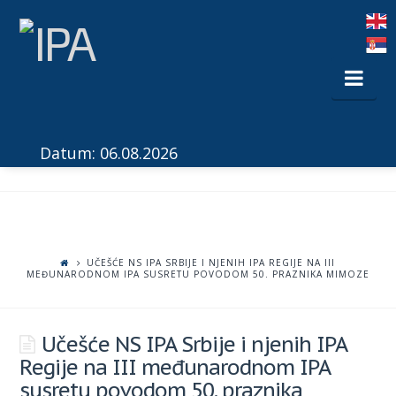
Nav
Datum: 06.08.2026
UČEŠĆE NS IPA SRBIJE I NJENIH IPA REGIJE NA III
MEĐUNARODNOM IPA SUSRETU POVODOM 50. PRAZNIKA MIMOZE
Učešće NS IPA Srbije i njenih IPA
Regije na III međunarodnom IPA
susretu povodom 50. praznika