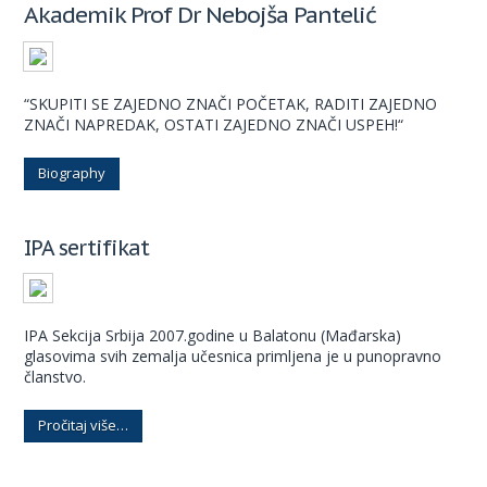
Akademik Prof Dr Nebojša Pantelić
“SKUPITI SE ZAJEDNO ZNAČI POČETAK, RADITI ZAJEDNO
ZNAČI NAPREDAK, OSTATI ZAJEDNO ZNAČI USPEH!“
Biography
IPA sertifikat
IPA Sekcija Srbija 2007.godine u Balatonu (Mađarska)
glasovima svih zemalja učesnica primljena je u punopravno
članstvo.
Pročitaj više…