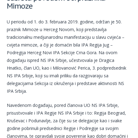
Mimoze
U periodu od 1. do 3. februara 2019. godine, održan je 50.
praznik Mimoze u Herceg Novom, koji predstavlja
tradicionalnu medjunarodnu manifestaciju u slavu cvijeća –
cvijeta mimoze, a čiji je domaćin bila IPA Regija Jug –
Podregija Herceg Novi IPA Sekcije Crna Gora. Na ovom
događaju ispred NS IPA Srbije, učestvovala je Dragica
Hnatko, član UO, kao i Milovanović Perica, 3. podpredsednik
NS IPA Srbije, koji su imali priliku da razgovaraju sa
delegacijama Sekcija iz okruženja i predstave aktivnosti NS
IPA Srbija.
Navedenom događaju, pored članova UO NS IPA Srbije,
prisustvovale i IPA Regije NS IPA Srbije i to: Regija Beograd,
Kruševac i Podunavlje, za čije su se delegacije kao i svake
godine pobrinuli predsednici Regije i Podregije sa svojim
članovima, te opravdali svoje poverenje kao dobri domaćini i