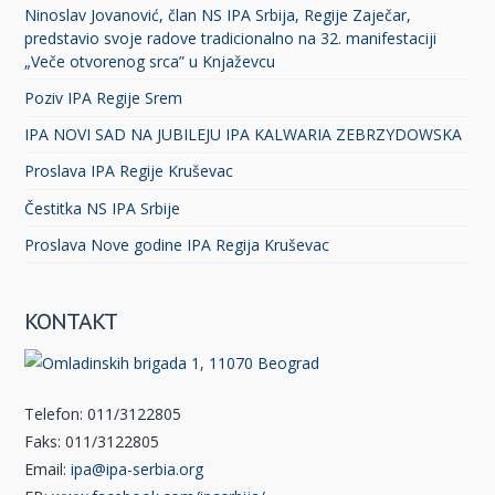
Ninoslav Jovanović, član NS IPA Srbija, Regije Zaječar,
predstavio svoje radove tradicionalno na 32. manifestaciji
„Veče otvorenog srca” u Knjaževcu
Poziv IPA Regije Srem
IPA NOVI SAD NA JUBILEJU IPA KALWARIA ZEBRZYDOWSKA
Proslava IPA Regije Kruševac
Čestitka NS IPA Srbije
Proslava Nove godine IPA Regija Kruševac
KONTAKT
Telefon: 011/3122805
Faks: 011/3122805
Email:
ipa@ipa-serbia.org