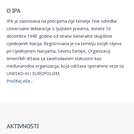
O IPA
IPA je zasnovana na principima čije temelje čine odredbe
Univerzalne deklaracije o ljudskim pravima, donete 10.
decembra 1948. godine od strane Generalne skupštine
Ujedinjenih Nacija. Registrovana je na temelju svojih ciljeva
pri Ujedinjenim Nacijama, Savetu Evrope, Organizaciji
Američkih država sa savetodavnim statusom kao
međunarodna organizacija, koja održava operativne veze sa
UNESKO-m i EUROPOLOM.
Pročitaj više…
AKTIVNOSTI