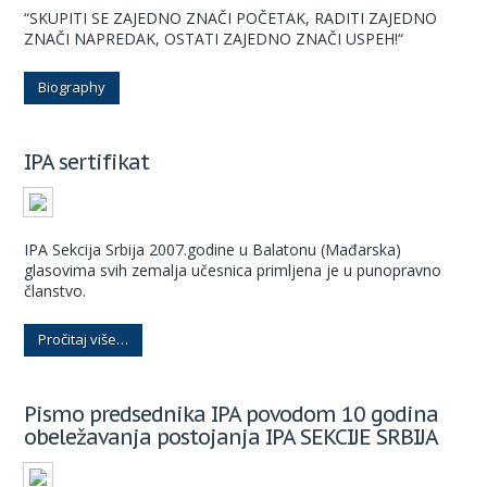
“SKUPITI SE ZAJEDNO ZNAČI POČETAK, RADITI ZAJEDNO
ZNAČI NAPREDAK, OSTATI ZAJEDNO ZNAČI USPEH!“
Biography
IPA sertifikat
IPA Sekcija Srbija 2007.godine u Balatonu (Mađarska)
glasovima svih zemalja učesnica primljena je u punopravno
članstvo.
Pročitaj više…
Pismo predsednika IPA povodom 10 godina
obeležavanja postojanja IPA SEKCIJE SRBIJA