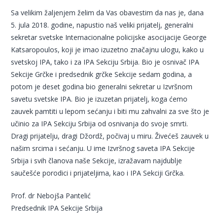
Sa velikim žaljenjem želim da Vas obavestim da nas je, dana
5. jula 2018. godine, napustio naš veliki prijatelj, generalni
sekretar svetske Internacionalne policijske asocijacije George
Katsaropoulos, koji je imao izuzetno značajnu ulogu, kako u
svetskoj IPA, tako i za IPA Sekciju Srbija. Bio je osnivač IPA
Sekcije Grčke i predsednik grčke Sekcije sedam godina, a
potom je deset godina bio generalni sekretar u Izvršnom
savetu svetske IPA. Bio je izuzetan prijatelj, koga ćemo
zauvek pamtiti u lepom sećanju i biti mu zahvalni za sve što je
učinio za IPA Sekciju Srbija od osnivanja do svoje smrti.
Dragi prijatelju, dragi Džordž, počivaj u miru. Živećeš zauvek u
našim srcima i sećanju. U ime Izvršnog saveta IPA Sekcije
Srbija i svih članova naše Sekcije, izražavam najdublje
saučešće porodici i prijateljima, kao i IPA Sekciji Grčka.
Prof. dr Nebojša Pantelić
Predsednik IPA Sekcije Srbija