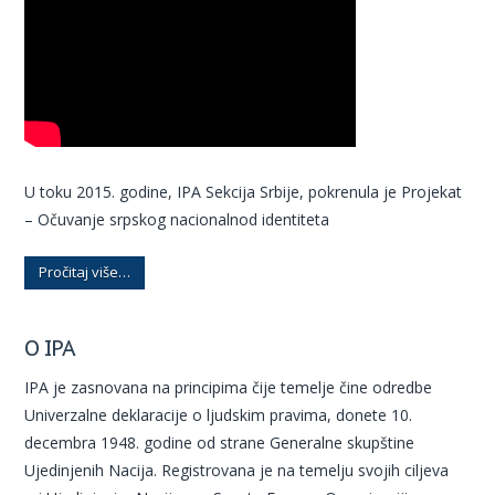
U toku 2015. godine, IPA Sekcija Srbije, pokrenula je Projekat
– Očuvanje srpskog nacionalnod identiteta
Pročitaj više…
O IPA
IPA je zasnovana na principima čije temelje čine odredbe
Univerzalne deklaracije o ljudskim pravima, donete 10.
decembra 1948. godine od strane Generalne skupštine
Ujedinjenih Nacija. Registrovana je na temelju svojih ciljeva