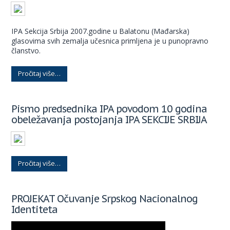
IPA Sekcija Srbija 2007.godine u Balatonu (Mađarska)
glasovima svih zemalja učesnica primljena je u punopravno
članstvo.
Pročitaj više…
Pismo predsednika IPA povodom 10 godina
obeležavanja postojanja IPA SEKCIJE SRBIJA
Pročitaj više…
PROJEKAT Očuvanje Srpskog Nacionalnog
Identiteta