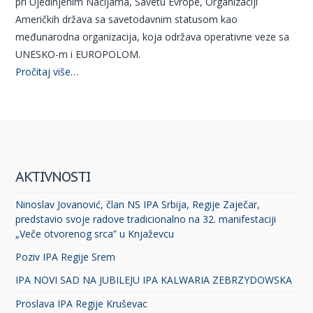
pri Ujedinjenim Nacijama, Savetu Evrope, Organizaciji
Američkih država sa savetodavnim statusom kao
međunarodna organizacija, koja održava operativne veze sa
UNESKO-m i EUROPOLOM.
Pročitaj više…
AKTIVNOSTI
Ninoslav Jovanović, član NS IPA Srbija, Regije Zaječar,
predstavio svoje radove tradicionalno na 32. manifestaciji
„Veče otvorenog srca” u Knjaževcu
Poziv IPA Regije Srem
IPA NOVI SAD NA JUBILEJU IPA KALWARIA ZEBRZYDOWSKA
Proslava IPA Regije Kruševac