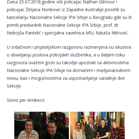
Dana 25.07.2018.godine viši policajac Nathan Gilmour i
policajac Željana Nonković iz Zapadne Australije posetili su
kancelariju Nacionalne Sekcije IPA Srbije u Beogradu gde su ih
primili predsednik Nacionalne Sekcije IPA Srbije, prof. dr
Nebojša Pantelić i specijalna savetnica MSc Nataša Mitrović.
U srdačnom i prijateljskom razgovoru razmenjena su iskustva
u obavljanju poslova policijskih službenika, a u daljem toku
razgovora uvaženi gosti su takodje upoznati sa aktivnostima
Nacionalne Sekcije IPA Srbije na domaćem i medjunarodnom
nivou, kao i mogućnostima za uspostavljanje saradnje dve
Sekcije.
Servo per Amikeco