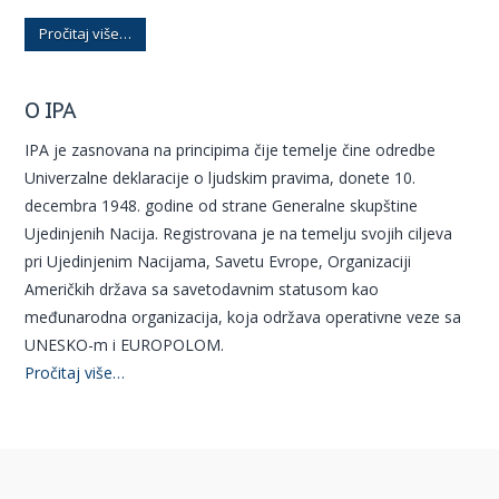
Pročitaj više…
O IPA
IPA je zasnovana na principima čije temelje čine odredbe
Univerzalne deklaracije o ljudskim pravima, donete 10.
decembra 1948. godine od strane Generalne skupštine
Ujedinjenih Nacija. Registrovana je na temelju svojih ciljeva
pri Ujedinjenim Nacijama, Savetu Evrope, Organizaciji
Američkih država sa savetodavnim statusom kao
međunarodna organizacija, koja održava operativne veze sa
UNESKO-m i EUROPOLOM.
Pročitaj više…