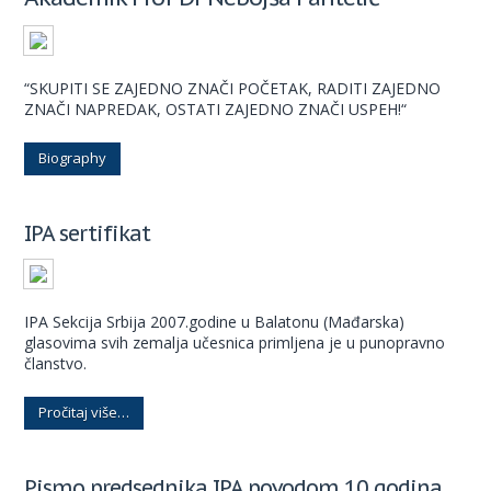
“SKUPITI SE ZAJEDNO ZNAČI POČETAK, RADITI ZAJEDNO
ZNAČI NAPREDAK, OSTATI ZAJEDNO ZNAČI USPEH!“
Biography
IPA sertifikat
IPA Sekcija Srbija 2007.godine u Balatonu (Mađarska)
glasovima svih zemalja učesnica primljena je u punopravno
članstvo.
Pročitaj više…
Pismo predsednika IPA povodom 10 godina