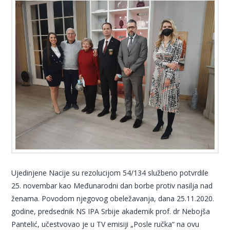
Ujedinjene Nacije su rezolucijom 54/134 službeno potvrdile
25. novembar kao Međunarodni dan borbe protiv nasilja nad
ženama. Povodom njegovog obeležavanja, dana 25.11.2020.
godine, predsednik NS IPA Srbije akademik prof. dr Nebojša
Pantelić, učestvovao je u TV emisiji „Posle ručka“ na ovu