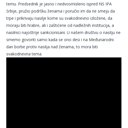
temu. Predsednik je jasno i nedvosmisleno ispred NS IPA
Srbije, pružio podršku ženama i poručio im da ne smeju da
trpe i prikrivaju nasilje kome su svakodnevno izložene, da
moraju biti hrabre, ali i zaštićene od nadležnih institucija, a
nasilnici najoštrije sankcionisani. U našem društvu o nasilju ne
smemo govoriti samo kada se ono desi i na Međunarodni
dan borbe protiv nasilja nad ženama, to mora biti
svakodnevna tema.