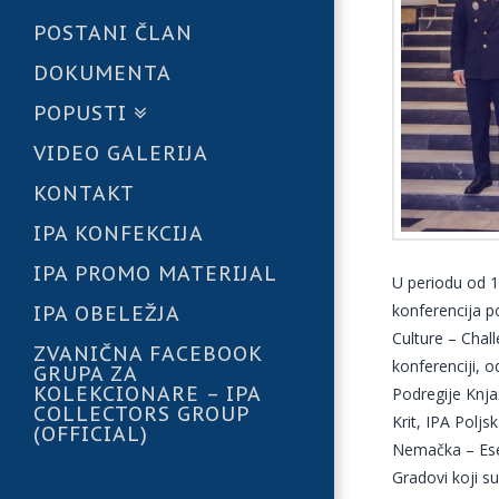
POSTANI ČLAN
DOKUMENTA
POPUSTI
VIDEO GALERIJA
KONTAKT
IPA KONFEKCIJA
IPA PROMO MATERIJAL
U periodu od 
konferencija 
IPA OBELEŽJA
Culture – Chal
ZVANIČNA FACEBOOK
konferenciji, o
GRUPA ZA
KOLEKCIONARE – IPA
Podregije Knja
COLLECTORS GROUP
Krit, IPA Poljs
(OFFICIAL)
Nemačka – Esen
Gradovi koji s