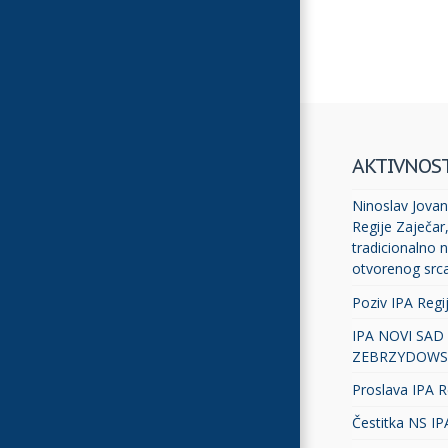
AKTIVNOS
Ninoslav Jovano
Regije Zaječar
tradicionalno n
otvorenog src
Poziv IPA Regi
IPA NOVI SAD
ZEBRZYDOWS
Proslava IPA R
Čestitka NS IP