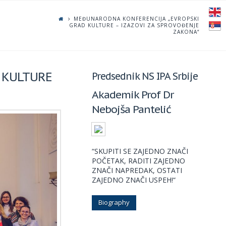
MEĐUNARODNA KONFERENCIJA „EVROPSKI
GRAD KULTURE – IZAZOVI ZA SPROVOĐENJE
ZAKONA“
 KULTURE
Predsednik NS IPA Srbije
Akademik Prof Dr
Nebojša Pantelić
“SKUPITI SE ZAJEDNO ZNAČI
POČETAK, RADITI ZAJEDNO
ZNAČI NAPREDAK, OSTATI
ZAJEDNO ZNAČI USPEH!“
Biography