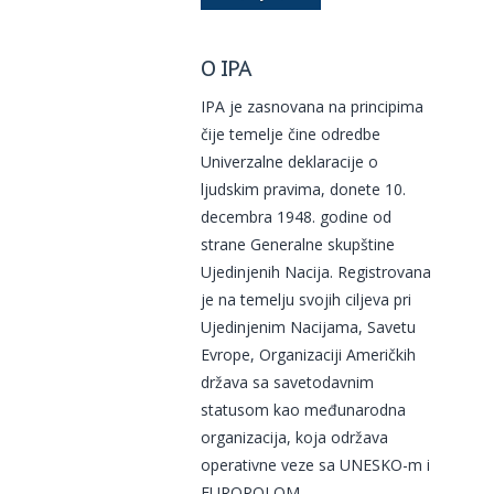
O IPA
IPA je zasnovana na principima
čije temelje čine odredbe
Univerzalne deklaracije o
ljudskim pravima, donete 10.
decembra 1948. godine od
strane Generalne skupštine
Ujedinjenih Nacija. Registrovana
je na temelju svojih ciljeva pri
Ujedinjenim Nacijama, Savetu
Evrope, Organizaciji Američkih
država sa savetodavnim
statusom kao međunarodna
organizacija, koja održava
operativne veze sa UNESKO-m i
EUROPOLOM.