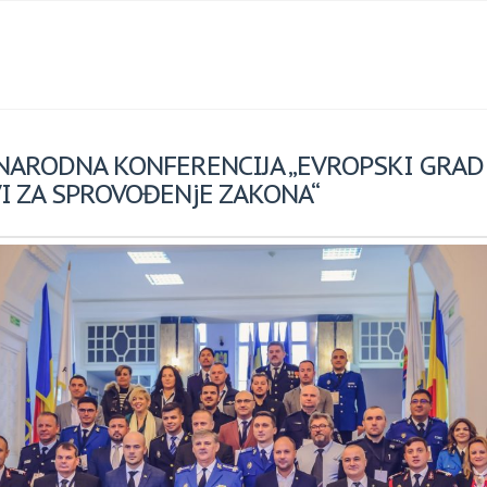
ARODNA KONFERENCIJA „EVROPSKI GRAD
VI ZA SPROVOĐENjE ZAKONA“