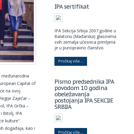
IPA sertifikat
IPA Sekcija Srbija 2007.godine u
Balatonu (Mađarska) glasovima
svih zemalja učesnica primljena
je u punopravno članstvo.
Pročitaj više…
 je međunarodna
Pismo predsednika IPA
uropean Capital of
povodom 10 godina
šće na ovoj
obeležavanja
 Regije Zaječar –
postojanja IPA SEKCIJE
SRBIJA
ol, IPA Grčka –
 Bitolj, IPA
e kulture“.
nih događaja, kao i
Pročitaj više…