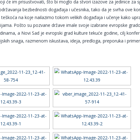
 koji će im prisustvovati, što bi moglo da stvori izazove za jedinice za
 održavanja bezbednosti događaja i učesnika, tako da je svrha ove kon
teškoća na koje nailazimo tokom velikih događaja i učenje kako upravl
cijama. Pošto su pozvane države imale svoje izabrane evropske grado
nama, a Novi Sad je evropski grad kulture tekuće godine, cilj konferen
cijskih snaga, razmenom iskustava, ideja, predloga, preporuka i pri