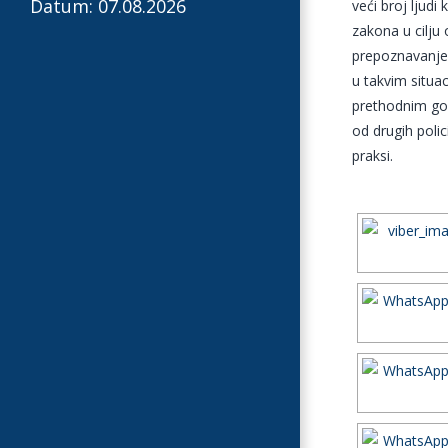
Datum: 07.08.2026
veći broj ljudi
zakona u cilju
prepoznavanje 
u takvim situa
prethodnim godi
od drugih poli
praksi.