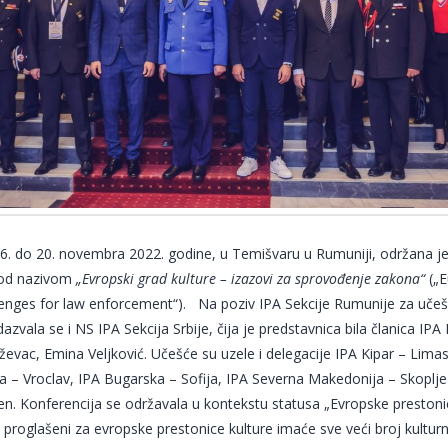
16. do 20. novembra 2022. godine, u Temišvaru u Rumuniji, održana
pod nazivom
„Evropski grad kulture – izazovi za sprovođenje zakona“
(„E
lenges for law enforcement“). Na poziv IPA Sekcije Rumunije za uče
dazvala se i NS IPA Sekcija Srbije, čija je predstavnica bila članica IPA
ževac, Emina Veljković. Učešće su uzele i delegacije IPA Kipar – Limas
ka – Vroclav, IPA Bugarska – Sofija, IPA Severna Makedonija – Skoplje i
. Konferencija se održavala u kontekstu statusa „Evropske prestonic
u proglašeni za evropske prestonice kulture imaće sve veći broj kultur