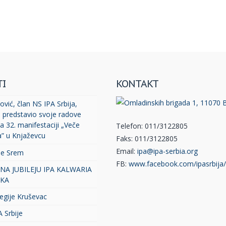
TI
KONTAKT
vić, član NS IPA Srbija,
, predstavio svoje radove
a 32. manifestaciji „Veče
Telefon: 011/3122805
a” u Knjaževcu
Faks: 011/3122805
Email:
ipa@ipa-serbia.org
je Srem
FB:
www.facebook.com/ipasrbija/
 NA JUBILEJU IPA KALWARIA
KA
egije Kruševac
A Srbije