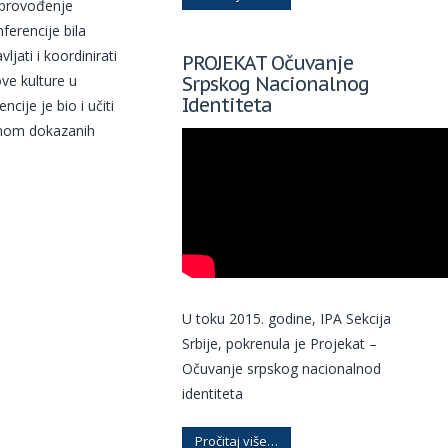
 sprovođenje
ferencije bila
jati i koordinirati
PROJEKAT Očuvanje
Srpskog Nacionalnog
ve kulture u
Identiteta
cije je bio i učiti
menom dokazanih
U toku 2015. godine, IPA Sekcija
Srbije, pokrenula je Projekat –
Očuvanje srpskog nacionalnod
identiteta
Pročitaj više…