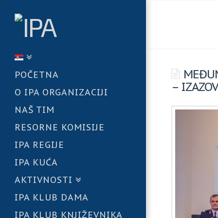
MEĐUN
POČETNA
– IZAZO
O IPA ORGANIZACIJI
NAŠ TIM
RESORNE KOMISIJE
IPA REGIJE
IPA KUĆA
AKTIVNOSTI
IPA KLUB DAMA
IPA KLUB KNJIŽEVNIKA