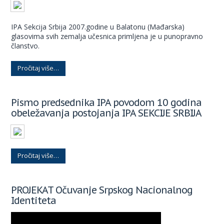
IPA Sekcija Srbija 2007.godine u Balatonu (Mađarska)
glasovima svih zemalja učesnica primljena je u punopravno
članstvo.
Pročitaj više…
Pismo predsednika IPA povodom 10 godina
obeležavanja postojanja IPA SEKCIJE SRBIJA
Pročitaj više…
PROJEKAT Očuvanje Srpskog Nacionalnog
Identiteta