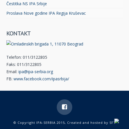
Čestitka NS IPA Srbije
Proslava Nove godine IPA Regija Kruševac
KONTAKT
Telefon: 011/3122805
Faks: 011/3122805
Email:
ipa@ipa-serbia.org
FB:
www.facebook.com/ipasrbija/
© Copyright IPA-SERBIA 2015, Created and hosted by
SFT