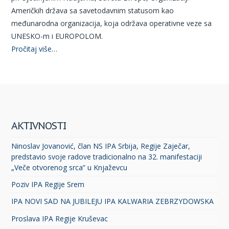
Američkih država sa savetodavnim statusom kao
međunarodna organizacija, koja održava operativne veze sa
UNESKO-m i EUROPOLOM.
Pročitaj više…
AKTIVNOSTI
Ninoslav Jovanović, član NS IPA Srbija, Regije Zaječar,
predstavio svoje radove tradicionalno na 32. manifestaciji
„Veče otvorenog srca” u Knjaževcu
Poziv IPA Regije Srem
IPA NOVI SAD NA JUBILEJU IPA KALWARIA ZEBRZYDOWSKA
Proslava IPA Regije Kruševac