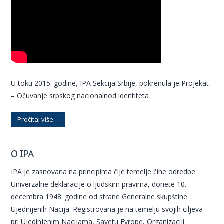
U toku 2015. godine, IPA Sekcija Srbije, pokrenula je Projekat
– Očuvanje srpskog nacionalnod identiteta
Pročitaj više…
O IPA
IPA je zasnovana na principima čije temelje čine odredbe
Univerzalne deklaracije o ljudskim pravima, donete 10.
decembra 1948. godine od strane Generalne skupštine
Ujedinjenih Nacija. Registrovana je na temelju svojih ciljeva
pri Ujedinjenim Nacijama, Savetu Evrope, Organizaciji