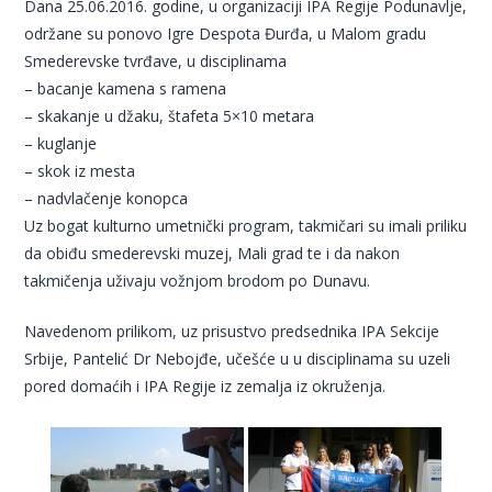
Dana 25.06.2016. godine, u organizaciji IPA Regije Podunavlje,
održane su ponovo Igre Despota Đurđa, u Malom gradu
Smederevske tvrđave, u disciplinama
– bacanje kamena s ramena
– skakanje u džaku, štafeta 5×10 metara
– kuglanje
– skok iz mesta
– nadvlačenje konopca
Uz bogat kulturno umetnički program, takmičari su imali priliku
da obiđu smederevski muzej, Mali grad te i da nakon
takmičenja uživaju vožnjom brodom po Dunavu.
Navedenom prilikom, uz prisustvo predsednika IPA Sekcije
Srbije, Pantelić Dr Nebojđe, učešće u u disciplinama su uzeli
pored domaćih i IPA Regije iz zemalja iz okruženja.