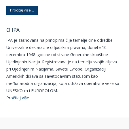
Pročitaj više…
O IPA
IPA je zasnovana na principima čije temelje čine odredbe
Univerzalne deklaracije o ljudskim pravima, donete 10.
decembra 1948. godine od strane Generalne skupštine
Ujedinjenih Nacija. Registrovana je na temelju svojih ciljeva
pri Ujedinjenim Nacijama, Savetu Evrope, Organizaciji
Američkih država sa savetodavnim statusom kao
međunarodna organizacija, koja održava operativne veze sa
UNESKO-m i EUROPOLOM.
Pročitaj više…