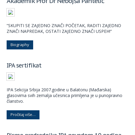
Akademik Prof Dr Nebojša Pantelić
“SKUPITI SE ZAJEDNO ZNAČI POČETAK, RADITI ZAJEDNO
ZNAČI NAPREDAK, OSTATI ZAJEDNO ZNAČI USPEH!“
Biography
IPA sertifikat
IPA Sekcija Srbija 2007.godine u Balatonu (Mađarska)
glasovima svih zemalja učesnica primljena je u punopravno
članstvo.
Pročitaj više…