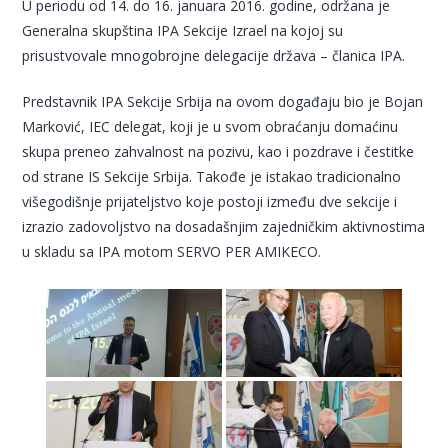
U periodu od 14. do 16. januara 2016. godine, održana je
Generalna skupština IPA Sekcije Izrael na kojoj su
prisustvovale mnogobrojne delegacije država – članica IPA.
Predstavnik IPA Sekcije Srbija na ovom događaju bio je Bojan
Marković, IEC delegat, koji je u svom obraćanju domaćinu
skupa preneo zahvalnost na pozivu, kao i pozdrave i čestitke
od strane IS Sekcije Srbija. Takođe je istakao tradicionalno
višegodišnje prijateljstvo koje postoji između dve sekcije i
izrazio zadovoljstvo na dosadašnjim zajedničkim aktivnostima
u skladu sa IPA motom SERVO PER AMIKECO.