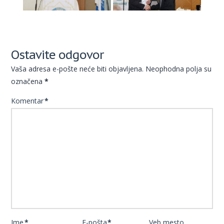
Ostavite odgovor
Vaša adresa e-pošte neće biti objavljena.
Neophodna polja su
označena
*
Komentar
*
Ime
*
E-pošta
*
Veb mesto