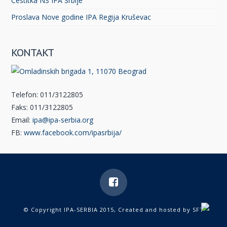
Čestitka NS IPA Srbije
Proslava Nove godine IPA Regija Kruševac
KONTAKT
Telefon: 011/3122805
Faks: 011/3122805
Email:
ipa@ipa-serbia.org
FB:
www.facebook.com/ipasrbija/
© Copyright IPA-SERBIA 2015, Created and hosted by
SFT