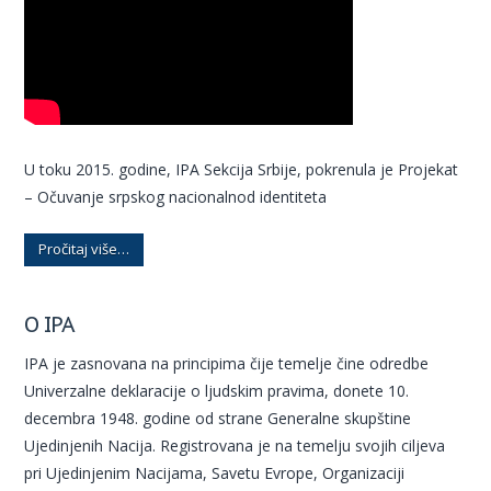
U toku 2015. godine, IPA Sekcija Srbije, pokrenula je Projekat
– Očuvanje srpskog nacionalnod identiteta
Pročitaj više…
O IPA
IPA je zasnovana na principima čije temelje čine odredbe
Univerzalne deklaracije o ljudskim pravima, donete 10.
decembra 1948. godine od strane Generalne skupštine
Ujedinjenih Nacija. Registrovana je na temelju svojih ciljeva
pri Ujedinjenim Nacijama, Savetu Evrope, Organizaciji