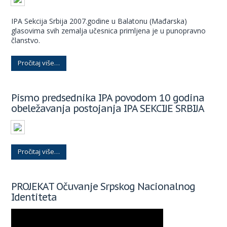
IPA Sekcija Srbija 2007.godine u Balatonu (Mađarska)
glasovima svih zemalja učesnica primljena je u punopravno
članstvo.
Pročitaj više…
Pismo predsednika IPA povodom 10 godina
obeležavanja postojanja IPA SEKCIJE SRBIJA
Pročitaj više…
PROJEKAT Očuvanje Srpskog Nacionalnog
Identiteta