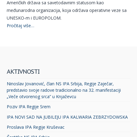
Američkih država sa savetodavnim statusom kao
međunarodna organizacija, koja održava operativne veze sa
UNESKO-m i EUROPOLOM.
Pročitaj više…
AKTIVNOSTI
Ninoslav Jovanović, član NS IPA Srbija, Regije Zaječar,
predstavio svoje radove tradicionalno na 32. manifestaciji
„Veče otvorenog srca” u Knjaževcu
Poziv IPA Regije Srem
IPA NOVI SAD NA JUBILEJU IPA KALWARIA ZEBRZYDOWSKA
Proslava IPA Regije Kruševac