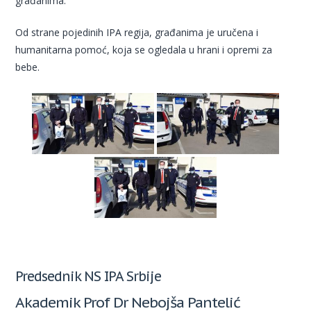
građanima.
Od strane pojedinih IPA regija, građanima je uručena i
humanitarna pomoć, koja se ogledala u hrani i opremi za
bebe.
Predsednik NS IPA Srbije
Akademik Prof Dr Nebojša Pantelić