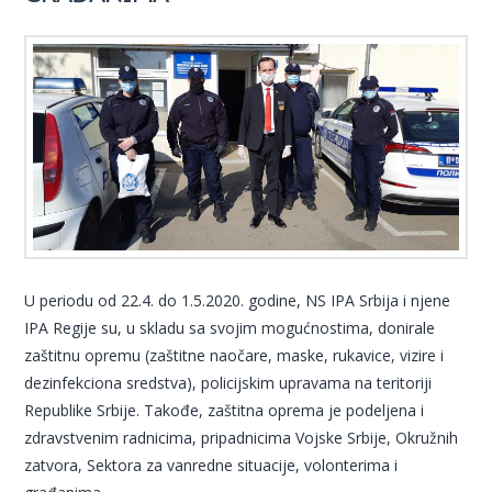
U periodu od 22.4. do 1.5.2020. godine, NS IPA Srbija i njene
IPA Regije su, u skladu sa svojim mogućnostima, donirale
zaštitnu opremu (zaštitne naočare, maske, rukavice, vizire i
dezinfekciona sredstva), policijskim upravama na teritoriji
Republike Srbije. Takođe, zaštitna oprema je podeljena i
zdravstvenim radnicima, pripadnicima Vojske Srbije, Okružnih
zatvora, Sektora za vanredne situacije, volonterima i