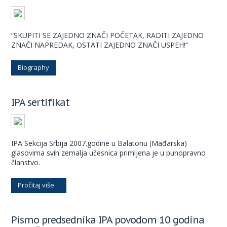
“SKUPITI SE ZAJEDNO ZNAČI POČETAK, RADITI ZAJEDNO
ZNAČI NAPREDAK, OSTATI ZAJEDNO ZNAČI USPEH!“
Biography
IPA sertifikat
IPA Sekcija Srbija 2007.godine u Balatonu (Mađarska)
glasovima svih zemalja učesnica primljena je u punopravno
članstvo.
Pročitaj više…
Pismo predsednika IPA povodom 10 godina