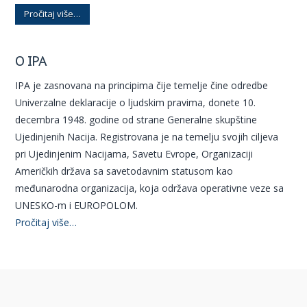
Pročitaj više…
O IPA
IPA je zasnovana na principima čije temelje čine odredbe
Univerzalne deklaracije o ljudskim pravima, donete 10.
decembra 1948. godine od strane Generalne skupštine
Ujedinjenih Nacija. Registrovana je na temelju svojih ciljeva
pri Ujedinjenim Nacijama, Savetu Evrope, Organizaciji
Američkih država sa savetodavnim statusom kao
međunarodna organizacija, koja održava operativne veze sa
UNESKO-m i EUROPOLOM.
Pročitaj više…