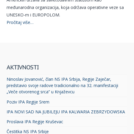
međunarodna organizacija, koja održava operativne veze sa
UNESKO-m i EUROPOLOM.
Pročitaj više…
AKTIVNOSTI
Ninoslav Jovanović, član NS IPA Srbija, Regije Zaječar,
predstavio svoje radove tradicionalno na 32. manifestaciji
„Veče otvorenog srca” u Knjaževcu
Poziv IPA Regije Srem
IPA NOVI SAD NA JUBILEJU IPA KALWARIA ZEBRZYDOWSKA
Proslava IPA Regije Kruševac
Čestitka NS IPA Srbije