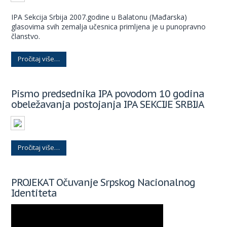
IPA Sekcija Srbija 2007.godine u Balatonu (Mađarska)
glasovima svih zemalja učesnica primljena je u punopravno
članstvo.
Pročitaj više…
Pismo predsednika IPA povodom 10 godina
obeležavanja postojanja IPA SEKCIJE SRBIJA
Pročitaj više…
PROJEKAT Očuvanje Srpskog Nacionalnog
Identiteta