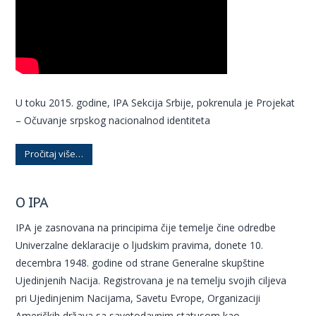
U toku 2015. godine, IPA Sekcija Srbije, pokrenula je Projekat
– Očuvanje srpskog nacionalnod identiteta
Pročitaj više…
O IPA
IPA je zasnovana na principima čije temelje čine odredbe
Univerzalne deklaracije o ljudskim pravima, donete 10.
decembra 1948. godine od strane Generalne skupštine
Ujedinjenih Nacija. Registrovana je na temelju svojih ciljeva
pri Ujedinjenim Nacijama, Savetu Evrope, Organizaciji
Američkih država sa savetodavnim statusom kao