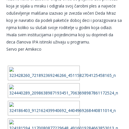
koja je sijala u mraku i odigrala svoj čarobni ples a najveće
oduševljenje mališana izazvao je zvezda večeri Deda Mraz
koji je navratio da podeli paketiće doboj deci i porazgovara sa
njima koliko su slušali svoje roditelje u godini koja odlazi.
Hvala svim institucijama i pojedincima koji su doprineli da
deca članova IPA istinski uživaju u programu.
Servo per Amikeco