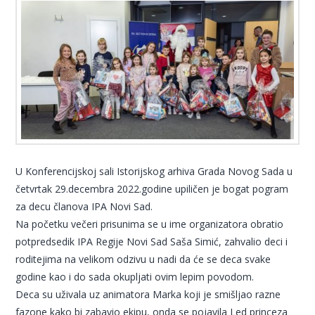
U Konferencijskoj sali Istorijskog arhiva Grada Novog Sada u
četvrtak 29.decembra 2022.godine upiličen je bogat pogram
za decu članova IPA Novi Sad.
Na početku večeri prisunima se u ime organizatora obratio
potpredsedik IPA Regije Novi Sad Saša Simić, zahvalio deci i
roditejima na velikom odzivu u nadi da će se deca svake
godine kao i do sada okupljati ovim lepim povodom.
Deca su uživala uz animatora Marka koji je smišljao razne
fazone kako bi zabavio ekipu, onda se pojavila Led princeza