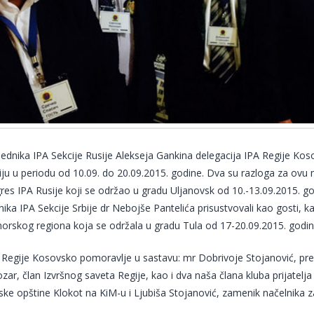
ednika IPA Sekcije Rusije Alekseja Gankina delegacija IPA Regije Ko
siju u periodu od 10.09. do 20.09.2015. godine. Dva su razloga za ovu
res IPA Rusije koji se održao u gradu Uljanovsk od 10.-13.09.2015. 
ika IPA Sekcije Srbije dr Nebojše Pantelića prisustvovali kao gosti, k
rskog regiona koja se održala u gradu Tula od 17-20.09.2015. godin
 Regije Kosovsko pomoravlje u sastavu: mr Dobrivoje Stojanović, pre
ar, član Izvršnog saveta Regije, kao i dva naša člana kluba prijatelja
ske opštine Klokot na KiM-u i Ljubiša Stojanović, zamenik načelnika z