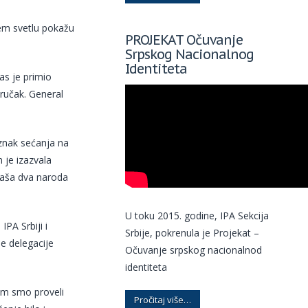
ljem svetlu pokažu
PROJEKAT Očuvanje
Srpskog Nacionalnog
Identiteta
s je primio
ručak. General
 znak sećanja na
je izazvala
 naša dva naroda
U toku 2015. godine, IPA Sekcija
PA Srbiji i
Srbije, pokrenula je Projekat –
e delegacije
Očuvanje srpskog nacionalnod
identiteta
im smo proveli
Pročitaj više…