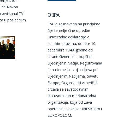
enje bilo i
i dr. Nakon
 prvi kanal TV
O IPA
ica u poslednjim
IPA je zasnovana na principima
čije temelje čine odredbe
Univerzalne deklaracije o
ljudskim pravima, donete 10.
decembra 1948. godine od
strane Generalne skupštine
Ujedinjenih Nacija. Registrovana
je na temelju svojih ciljeva pri
Ujedinjenim Nacijama, Savetu
Evrope, Organizaciji Američkih
država sa savetodavnim
statusom kao međunarodna
organizacija, koja održava
operativne veze sa UNESKO-m i
EUROPOLOM.