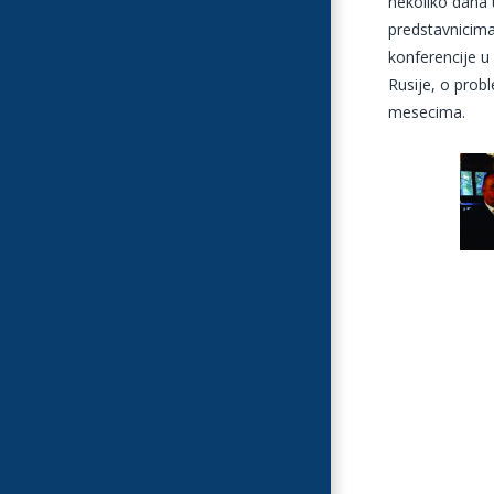
nekoliko dana 
predstavnicima
konferencije u
Rusije, o prob
mesecima.