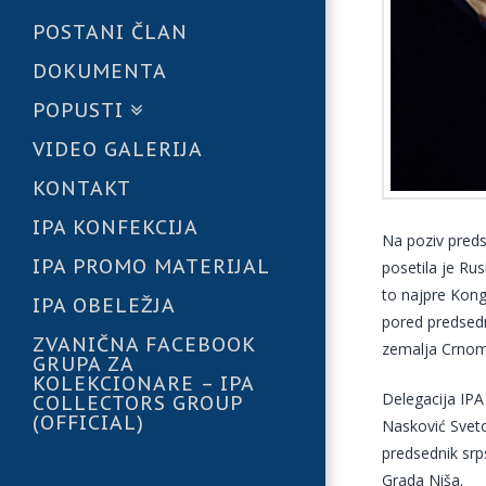
POSTANI ČLAN
DOKUMENTA
POPUSTI
VIDEO GALERIJA
KONTAKT
IPA KONFEKCIJA
Na poziv preds
IPA PROMO MATERIJAL
posetila je Ru
to najpre Kong
IPA OBELEŽJA
pored predsedn
ZVANIČNA FACEBOOK
zemalja Crnomo
GRUPA ZA
KOLEKCIONARE – IPA
Delegacija IPA
COLLECTORS GROUP
(OFFICIAL)
Nasković Svetoz
predsednik srp
Grada Niša.