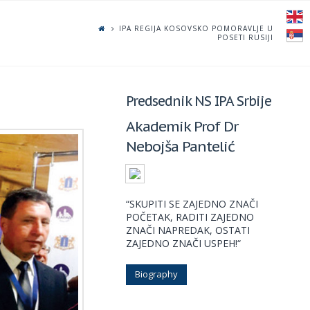
IPA REGIJA KOSOVSKO POMORAVLJE U
POSETI RUSIJI
Predsednik NS IPA Srbije
Akademik Prof Dr
Nebojša Pantelić
“SKUPITI SE ZAJEDNO ZNAČI
POČETAK, RADITI ZAJEDNO
ZNAČI NAPREDAK, OSTATI
ZAJEDNO ZNAČI USPEH!“
Biography