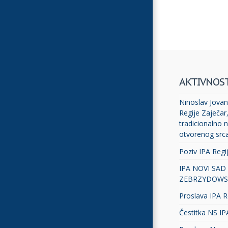
AKTIVNOS
Ninoslav Jovano
Regije Zaječar
tradicionalno n
otvorenog src
Poziv IPA Regi
IPA NOVI SAD
ZEBRZYDOWS
Proslava IPA R
Čestitka NS IP