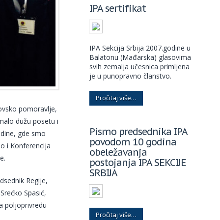
IPA sertifikat
IPA Sekcija Srbija 2007.godine u
Balatonu (Mađarska) glasovima
svih zemalja učesnica primljena
je u punopravno članstvo.
Pročitaj više…
sovsko pomoravlje,
 malo dužu posetu i
Pismo predsednika IPA
godine, gde smo
povodom 10 godina
ao i Konferencija
obeležavanja
e.
postojanja IPA SEKCIJE
SRBIJA
dsednik Regije,
 Srećko Spasić,
a poljoprivredu
Pročitaj više…