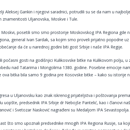
elji Aleksej Gankin i njegovi saradnici, potrudili su se da nam u najbo
h znamenitosti Uljanovska, Moskve i Tule.
Moskvi, posetili smo smo prostorije Moskovskog IPA Regiona gde na
iona, general Ivan Sardak, sa kojim smo proveli prijatno popodne uz 
bećanje da će u narednoj godini biti gost Srbije i naše IPA Regije.
i počasni gosti na godišnjici Kulikosvske bitke na Kulikovom polju, u
pobedu nad Tatarima i Mongolima 1380. godine. Posebne emocije nam 
je ova bitka bila samo 9 godina pre Kosovske bitke – kako su istorije
esa u Uljanovsku kao znak iskrenog prijateljstva i poštovanja prema I
 uopšte, predsednik IPA Srbije dr Nebojše Pantelić, kao i članovi naš
anović i Svetozar Nasković nagrađeni su Medaljom IPA Sevastopolja.
čast što smo upoznali predsednike mnogih IPA Regiona Rusije, sa koj