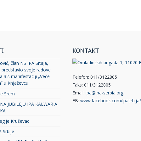
TI
KONTAKT
vić, član NS IPA Srbija,
, predstavio svoje radove
a 32. manifestaciji „Veče
Telefon: 011/3122805
a” u Knjaževcu
Faks: 011/3122805
Email:
ipa@ipa-serbia.org
je Srem
FB:
www.facebook.com/ipasrbija/
 NA JUBILEJU IPA KALWARIA
KA
egije Kruševac
A Srbije