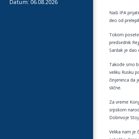
Datum: 06.08.2026
Naši IPA prijat
deo od prelepi
Tokom posete 
predsednik Reg
Sardak je dao o
Takođe smo bil
veliku Rusku 
činjeninca da 
slične.
Za vreme Kongr
srpskom narodu
Dobrivoje Stoj
Velika nam je 