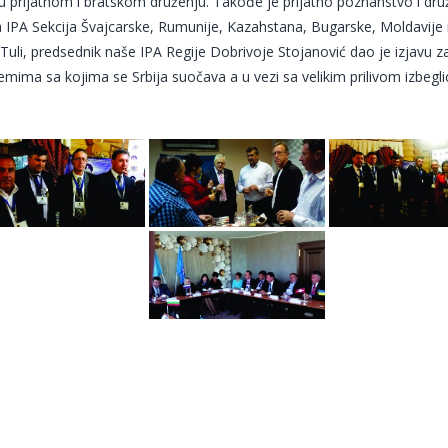
u prijatnom i bratskom druženju. Takođe je prijatno poznanstvo i druž
 IPA Sekcija Švajcarske, Rumunije, Kazahstana, Bugarske, Moldavije 
 Tuli, predsednik naše IPA Regije Dobrivoje Stojanović dao je izjavu za
lemima sa kojima se Srbija suočava a u vezi sa velikim prilivom izbegl