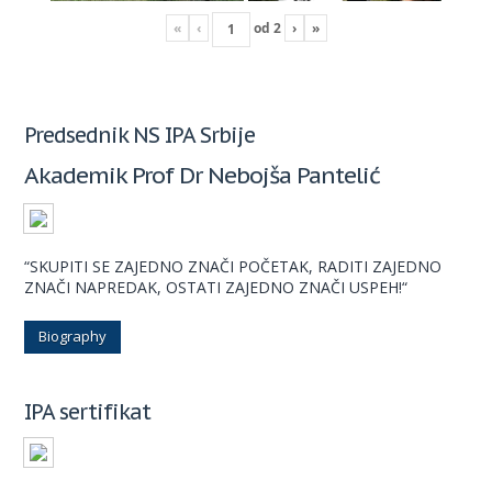
«
‹
od
2
›
»
Predsednik NS IPA Srbije
Akademik Prof Dr Nebojša Pantelić
“SKUPITI SE ZAJEDNO ZNAČI POČETAK, RADITI ZAJEDNO
ZNAČI NAPREDAK, OSTATI ZAJEDNO ZNAČI USPEH!“
Biography
IPA sertifikat