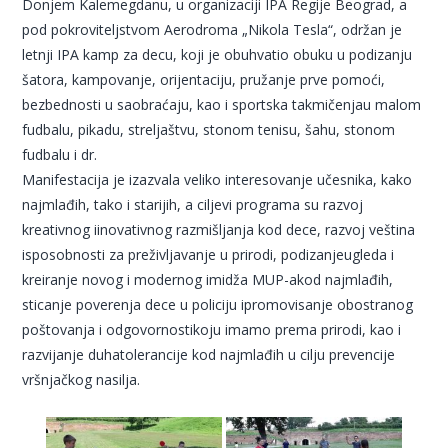
Donjem Kalemegdanu, u organizaciji IPA Regije Beograd, a
pod pokroviteljstvom Aerodroma „Nikola Tesla“, održan je
letnji IPA kamp za decu, koji je obuhvatio obuku u podizanju
šatora, kampovanje, orijentaciju, pružanje prve pomoći,
bezbednosti u saobraćaju, kao i sportska takmičenjau malom
fudbalu, pikadu, streljaštvu, stonom tenisu, šahu, stonom
fudbalu i dr.
Manifestacija je izazvala veliko interesovanje učesnika, kako
najmlađih, tako i starijih, a ciljevi programa su razvoj
kreativnog iinovativnog razmišljanja kod dece, razvoj veština
isposobnosti za preživljavanje u prirodi, podizanjeugleda i
kreiranje novog i modernog imidža MUP-akod najmlađih,
sticanje poverenja dece u policiju ipromovisanje obostranog
poštovanja i odgovornostikoju imamo prema prirodi, kao i
razvijanje duhatolerancije kod najmlađih u cilju prevencije
vršnjačkog nasilja.