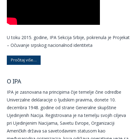
U toku 2015. godine, IPA Sekcija Srbije, pokrenula je Projekat
– Očuvanje srpskog nacionalnod identiteta
Pročitaj više…
O IPA
IPA je zasnovana na principima čije temelje čine odredbe
Univerzalne deklaracije o ljudskim pravima, donete 10.
decembra 1948. godine od strane Generalne skupštine
Ujedinjenih Nacija. Registrovana je na temelju svojih ciljeva
pri Ujedinjenim Nacijama, Savetu Evrope, Organizaciji
Američkih država sa savetodavnim statusom kao
međunarodna organizacija, koja održava operativne veze sa