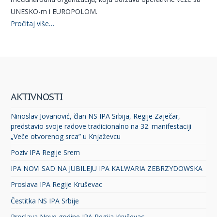
UNESKO-m i EUROPOLOM.
Pročitaj više…
AKTIVNOSTI
Ninoslav Jovanović, član NS IPA Srbija, Regije Zaječar,
predstavio svoje radove tradicionalno na 32. manifestaciji
„Veče otvorenog srca” u Knjaževcu
Poziv IPA Regije Srem
IPA NOVI SAD NA JUBILEJU IPA KALWARIA ZEBRZYDOWSKA
Proslava IPA Regije Kruševac
Čestitka NS IPA Srbije
Proslava Nove godine IPA Regija Kruševac