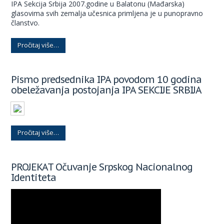
IPA Sekcija Srbija 2007.godine u Balatonu (Mađarska)
glasovima svih zemalja učesnica primljena je u punopravno
članstvo.
Pročitaj više…
Pismo predsednika IPA povodom 10 godina
obeležavanja postojanja IPA SEKCIJE SRBIJA
Pročitaj više…
PROJEKAT Očuvanje Srpskog Nacionalnog
Identiteta