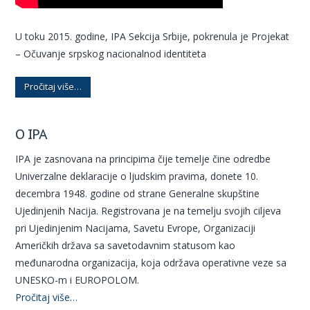
U toku 2015. godine, IPA Sekcija Srbije, pokrenula je Projekat
– Očuvanje srpskog nacionalnod identiteta
Pročitaj više…
O IPA
IPA je zasnovana na principima čije temelje čine odredbe
Univerzalne deklaracije o ljudskim pravima, donete 10.
decembra 1948. godine od strane Generalne skupštine
Ujedinjenih Nacija. Registrovana je na temelju svojih ciljeva
pri Ujedinjenim Nacijama, Savetu Evrope, Organizaciji
Američkih država sa savetodavnim statusom kao
međunarodna organizacija, koja održava operativne veze sa
UNESKO-m i EUROPOLOM.
Pročitaj više…