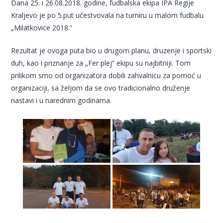
Dana 25. i 26.08.2018. godine, fudbalska ekipa IPA Regije
Kraljevo je po 5.put učestvovala na turniru u malom fudbalu
„Milatkovice 2018.“
Rezultat je ovoga puta bio u drugom planu, druzenje i sportski
duh, kao i priznanje za „Fer plej“ ekipu su najbitniji. Tom
prilikom smo od organizatora dobili zahvalnicu za pomoć u
organizaciji, sa željom da se ovo tradicionalno druženje
nastavi i u narednim godinama.