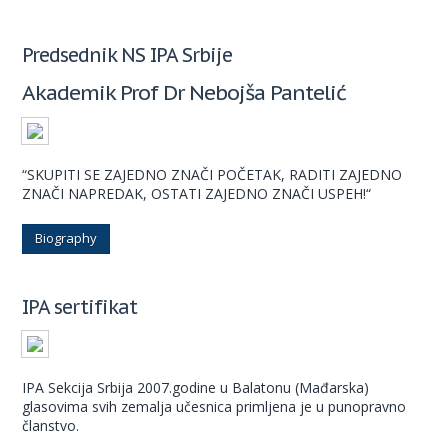
Predsednik NS IPA Srbije
Akademik Prof Dr Nebojša Pantelić
“SKUPITI SE ZAJEDNO ZNAČI POČETAK, RADITI ZAJEDNO
ZNAČI NAPREDAK, OSTATI ZAJEDNO ZNAČI USPEH!“
Biography
IPA sertifikat
IPA Sekcija Srbija 2007.godine u Balatonu (Mađarska)
glasovima svih zemalja učesnica primljena je u punopravno
članstvo.