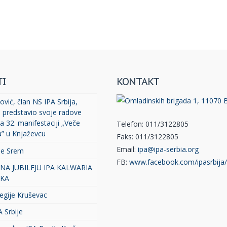
TI
KONTAKT
vić, član NS IPA Srbija,
, predstavio svoje radove
a 32. manifestaciji „Veče
Telefon: 011/3122805
a” u Knjaževcu
Faks: 011/3122805
Email:
ipa@ipa-serbia.org
je Srem
FB:
www.facebook.com/ipasrbija/
 NA JUBILEJU IPA KALWARIA
KA
egije Kruševac
A Srbije