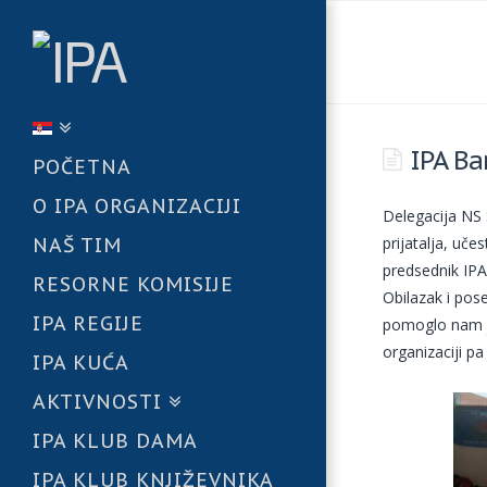
IPA Ba
POČETNA
O IPA ORGANIZACIJI
Delegacija NS 
prijatalja, uč
NAŠ TIM
predsednik IP
RESORNE KOMISIJE
Obilazak i pos
IPA REGIJE
pomoglo nam je
organizaciji p
IPA KUĆA
AKTIVNOSTI
IPA KLUB DAMA
IPA KLUB KNJIŽEVNIKA