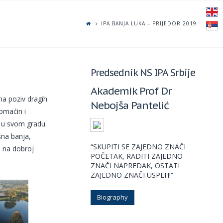
IPA BANJA LUKA – PRIJEDOR 2019
Predsednik NS IPA Srbije
Akademik Prof Dr
na poziv dragih
Nebojša Pantelić
omaćin i
 u svom gradu.
šna banja,
“SKUPITI SE ZAJEDNO ZNAČI
e na dobroj
POČETAK, RADITI ZAJEDNO
ZNAČI NAPREDAK, OSTATI
ZAJEDNO ZNAČI USPEH!“
Biography