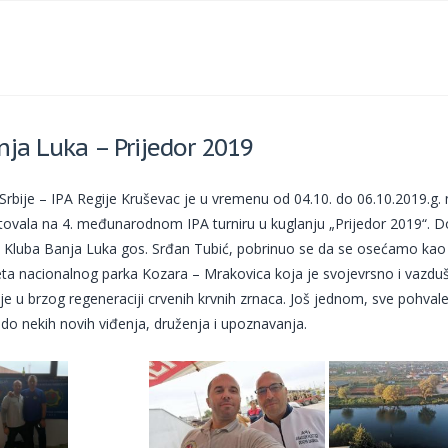
nja Luka – Prijedor 2019
Srbije – IPA Regije Kruševac je u vremenu od 04.10. do 06.10.2019.g. 
estovala na 4. međunarodnom IPA turniru u kuglanju „Prijedor 2019“. D
A Kluba Banja Luka gos. Srđan Tubić, pobrinuo se da se osećamo kao
eta nacionalnog parka Kozara – Mrakovica koja je svojevrsno i vazdu
 u brzog regeneraciji crvenih krvnih zrnaca. Još jednom, sve pohval
a do nekih novih viđenja, druženja i upoznavanja.