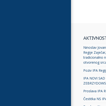
AKTIVNOS
Ninoslav Jovano
Regije Zaječar
tradicionalno n
otvorenog src
Poziv IPA Regi
IPA NOVI SAD
ZEBRZYDOWS
Proslava IPA R
Čestitka NS IP