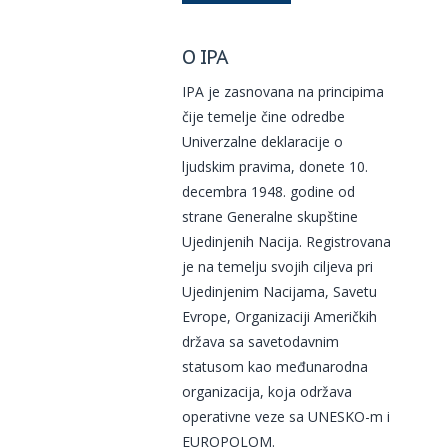
O IPA
IPA je zasnovana na principima
čije temelje čine odredbe
Univerzalne deklaracije o
ljudskim pravima, donete 10.
decembra 1948. godine od
strane Generalne skupštine
Ujedinjenih Nacija. Registrovana
je na temelju svojih ciljeva pri
Ujedinjenim Nacijama, Savetu
Evrope, Organizaciji Američkih
država sa savetodavnim
statusom kao međunarodna
organizacija, koja održava
operativne veze sa UNESKO-m i
EUROPOLOM.