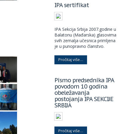
IPA sertifikat
IPA Sekcija Srbija 2007.godine u
Balatonu (Mađarska) glasovima
svih zemalja učesnica primljena
je u punopravno članstvo.
Pročitaj više…
Pismo predsednika IPA
povodom 10 godina
obeležavanja
postojanja IPA SEKCIJE
SRBIJA
Pročitaj više…