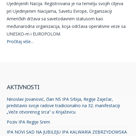
Ujedinjenih Nacija. Registrovana je na temelju svojih ciljeva
pri Ujedinjenim Nacijama, Savetu Evrope, Organizaciji
Američkih država sa savetodavnim statusom kao
međunarodna organizacija, koja održava operativne veze sa
UNESKO-m i EUROPOLOM.
Pročitaj više…
AKTIVNOSTI
Ninoslav Jovanović, član NS IPA Srbija, Regije Zaječar,
predstavio svoje radove tradicionalno na 32. manifestaciji
„Veče otvorenog srca” u Knjaževcu
Poziv IPA Regije Srem
IPA NOVI SAD NA JUBILEJU IPA KALWARIA ZEBRZYDOWSKA