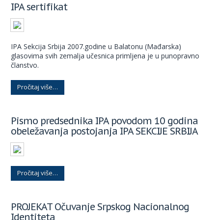
IPA sertifikat
IPA Sekcija Srbija 2007.godine u Balatonu (Mađarska)
glasovima svih zemalja učesnica primljena je u punopravno
članstvo.
Pročitaj više…
Pismo predsednika IPA povodom 10 godina
obeležavanja postojanja IPA SEKCIJE SRBIJA
Pročitaj više…
PROJEKAT Očuvanje Srpskog Nacionalnog
Identiteta