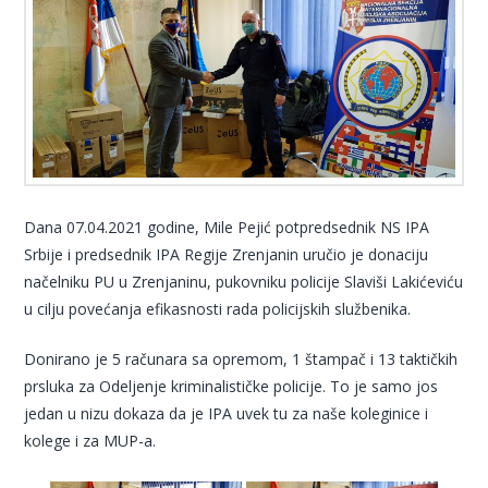
Dana 07.04.2021 godine, Mile Pejić potpredsednik NS IPA
Srbije i predsednik IPA Regije Zrenjanin uručio je donaciju
načelniku PU u Zrenjaninu, pukovniku policije Slaviši Lakićeviću
u cilju povećanja efikasnosti rada policijskih službenika.
Donirano je 5 računara sa opremom, 1 štampač i 13 taktičkih
prsluka za Odeljenje kriminalističke policije. To je samo jos
jedan u nizu dokaza da je IPA uvek tu za naše koleginice i
kolege i za MUP-a.