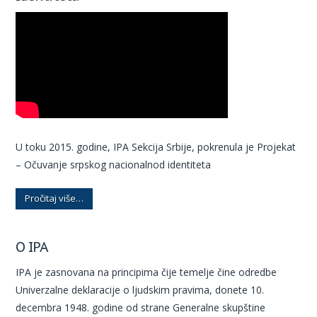
U toku 2015. godine, IPA Sekcija Srbije, pokrenula je Projekat
– Očuvanje srpskog nacionalnod identiteta
Pročitaj više…
O IPA
IPA je zasnovana na principima čije temelje čine odredbe
Univerzalne deklaracije o ljudskim pravima, donete 10.
decembra 1948. godine od strane Generalne skupštine