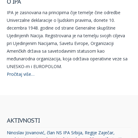
O IPA
IPA je zasnovana na principima čije temelje čine odredbe
Univerzalne deklaracije o ljudskim pravima, donete 10.
decembra 1948. godine od strane Generalne skupštine
Ujedinjenih Nacija. Registrovana je na temelju svojih ciljeva
pri Ujedinjenim Nacijama, Savetu Evrope, Organizaciji
Američkih država sa savetodavnim statusom kao
međunarodna organizacija, koja održava operativne veze sa
UNESKO-m i EUROPOLOM.
Pročitaj više…
AKTIVNOSTI
Ninoslav Jovanović, član NS IPA Srbija, Regije Zaječar,