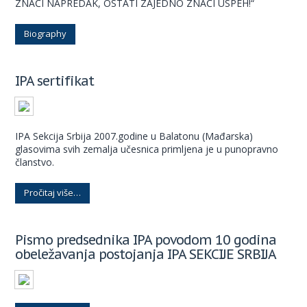
ZNAČI NAPREDAK, OSTATI ZAJEDNO ZNAČI USPEH!“
Biography
IPA sertifikat
IPA Sekcija Srbija 2007.godine u Balatonu (Mađarska)
glasovima svih zemalja učesnica primljena je u punopravno
članstvo.
Pročitaj više…
Pismo predsednika IPA povodom 10 godina
obeležavanja postojanja IPA SEKCIJE SRBIJA