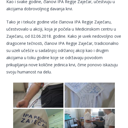
Kao i svake godine, članovi IPA Regije Zaječar, učestvuju u
akcijama dobrovoljnog davanja krvi.
Tako je i tekuće godine više članova IPA Regije Zaječaru,
učestvovalo u akciji, koja je počela u Medicinskom centru u
Zaječaru, od 02.06.2018. godine. Kako je uvek nedovoljno ove
dragocene tečnosti, članovi IPA Regije Zaječar, tradicionalno
su uzeli učešće u sadašnjoj održanoj akciji kao i drugim
akcijama u toku godine koje se održavaju povodom
prikupljanja nove količine jedinica krvi, čime ponovo iskazuju
svoju humanost na delu.