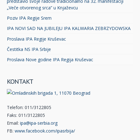
predstavio svoje radove tradicionalno na 32. manifestaciji
„Veče otvorenog srca” u Knjaževcu
Poziv IPA Regije Srem
IPA NOVI SAD NA JUBILEJU IPA KALWARIA ZEBRZYDOWSKA
Proslava IPA Regije Kruševac
Čestitka NS IPA Srbije
Proslava Nove godine IPA Regija Kruševac
KONTAKT
Telefon: 011/3122805
Faks: 011/3122805
Email:
ipa@ipa-serbia.org
FB:
www.facebook.com/ipasrbija/