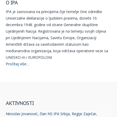
O IPA
IPA je zasnovana na principima čije temelje čine odredbe
Univerzalne deklaracije o ljudskim pravima, donete 10.
decembra 1948. godine od strane Generalne skupštine
Ujedinjenih Nacija. Registrovana je na temelju svojih ciljeva
pri Ujedinjenim Nacijama, Savetu Evrope, Organizaciji
Američkih država sa savetodavnim statusom kao
međunarodna organizacija, koja održava operativne veze sa
UNESKO-m i EUROPOLOM.
Pročitaj više…
AKTIVNOSTI
Ninoslav Jovanović, član NS IPA Srbija, Regije Zaječar,