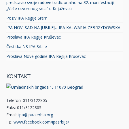
predstavio svoje radove tradicionalno na 32. manifestaciji
„Veče otvorenog srca” u Knjaževcu
Poziv IPA Regije Srem
IPA NOVI SAD NA JUBILEJU IPA KALWARIA ZEBRZYDOWSKA
Proslava IPA Regije Kruševac
Čestitka NS IPA Srbije
Proslava Nove godine IPA Regija Kruševac
KONTAKT
Telefon: 011/3122805
Faks: 011/3122805
Email:
ipa@ipa-serbia.org
FB:
www.facebook.com/ipasrbija/