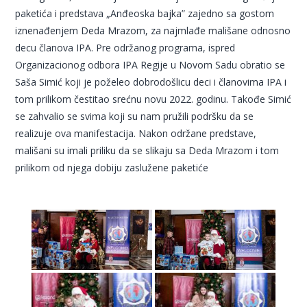
paketića i predstava „Anđeoska bajka” zajedno sa gostom
iznenađenjem Deda Mrazom, za najmlađe mališane odnosno
decu članova IPA. Pre održanog programa, ispred
Organizacionog odbora IPA Regije u Novom Sadu obratio se
Saša Simić koji je poželeo dobrodošlicu deci i članovima IPA i
tom prilikom čestitao srećnu novu 2022. godinu. Takođe Simić
se zahvalio se svima koji su nam pružili podršku da se
realizuje ova manifestacija. Nakon održane predstave,
mališani su imali priliku da se slikaju sa Deda Mrazom i tom
prilikom od njega dobiju zaslužene paketiće