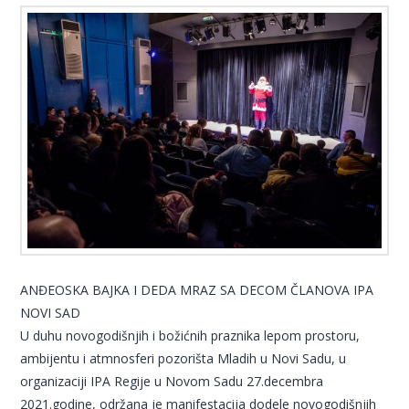
ANĐEOSKA BAJKA I DEDA MRAZ SA DECOM ČLANOVA IPA
NOVI SAD
U duhu novogodišnjih i božićnih praznika lepom prostoru,
ambijentu i atmnosferi pozorišta Mladih u Novi Sadu, u
organizaciji IPA Regije u Novom Sadu 27.decembra
2021.godine, održana je manifestacija dodele novogodišnjih