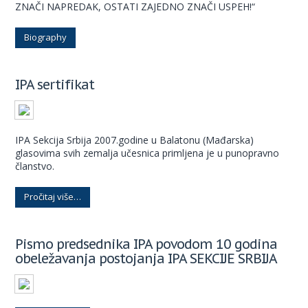
ZNAČI NAPREDAK, OSTATI ZAJEDNO ZNAČI USPEH!“
Biography
IPA sertifikat
IPA Sekcija Srbija 2007.godine u Balatonu (Mađarska)
glasovima svih zemalja učesnica primljena je u punopravno
članstvo.
Pročitaj više…
Pismo predsednika IPA povodom 10 godina
obeležavanja postojanja IPA SEKCIJE SRBIJA