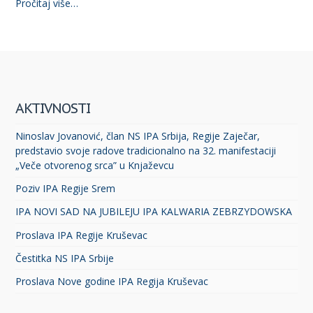
Pročitaj više…
AKTIVNOSTI
Ninoslav Jovanović, član NS IPA Srbija, Regije Zaječar,
predstavio svoje radove tradicionalno na 32. manifestaciji
„Veče otvorenog srca” u Knjaževcu
Poziv IPA Regije Srem
IPA NOVI SAD NA JUBILEJU IPA KALWARIA ZEBRZYDOWSKA
Proslava IPA Regije Kruševac
Čestitka NS IPA Srbije
Proslava Nove godine IPA Regija Kruševac