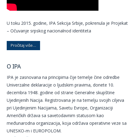
U toku 2015. godine, IPA Sekcija Srbije, pokrenula je Projekat
– Očuvanje srpskog nacionalnod identiteta
Pročitaj više…
O IPA
IPA je zasnovana na principima čije temelje čine odredbe
Univerzalne deklaracije o ljudskim pravima, donete 10.
decembra 1948. godine od strane Generalne skupštine
Ujedinjenih Nacija. Registrovana je na temelju svojih ciljeva
pri Ujedinjenim Nacijama, Savetu Evrope, Organizaciji
Američkih država sa savetodavnim statusom kao
međunarodna organizacija, koja održava operativne veze sa
UNESKO-m i EUROPOLOM.