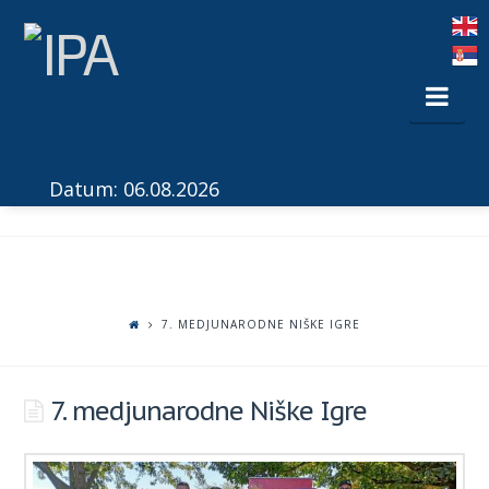
Nav
Datum: 06.08.2026
7. MEDJUNARODNE NIŠKE IGRE
7. medjunarodne Niške Igre