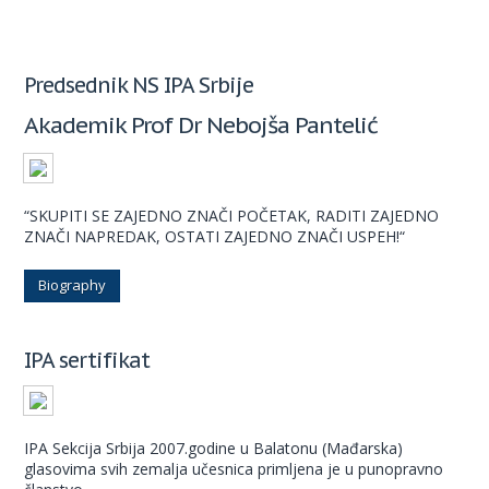
Predsednik NS IPA Srbije
Akademik Prof Dr Nebojša Pantelić
“SKUPITI SE ZAJEDNO ZNAČI POČETAK, RADITI ZAJEDNO
ZNAČI NAPREDAK, OSTATI ZAJEDNO ZNAČI USPEH!“
Biography
IPA sertifikat
IPA Sekcija Srbija 2007.godine u Balatonu (Mađarska)
glasovima svih zemalja učesnica primljena je u punopravno