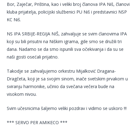
Bor, Zaječar, Priština, kao i veliki broj članova IPA Niš, članovi
kluba prijatelja, policijski službenici PU Niš i predstavnici NSP
KC Niš.
NS IPA SRBIJE-REGIJA NIŠ, zahvaljuje se svim ćlanovima IPA
koji su bili prisutni na Niškim igrama, gde smo se družili tri
dana. Nadamo se da smo ispunili sva očekivanja i da su se
naši gosti osećali prijatno.
Takodje se zahvaljujemo orkestru Mijalković Dragana-
Dragčeta, koji je sa svojim sinom, inače svetskim prvakom u
sviranju harmonike, učinio da svečana večera bude na
visokom nivou.
Svim učesnicima šaljemo veliki pozdrav i vidimo se uskoro !!!
*** SERVO PER AMIKECO ***