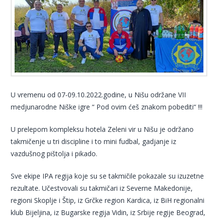
U vremenu od 07-09.10.2022.godine, u Nišu održane VII
medjunarodne Niške igre “ Pod ovim ćeš znakom pobediti“ !!!
U prelepom kompleksu hotela Zeleni vir u Nišu je održano
takmičenje u tri discipline i to mini fudbal, gadjanje iz
vazdušnog pištolja i pikado.
Sve ekipe IPA regija koje su se takmičile pokazale su izuzetne
rezultate. Učestvovali su takmičari iz Severne Makedonije,
regioni Skoplje i Štip, iz Grčke region Kardica, iz BiH regionalni
klub Bijeljina, iz Bugarske regija Vidin, iz Srbije regije Beograd,